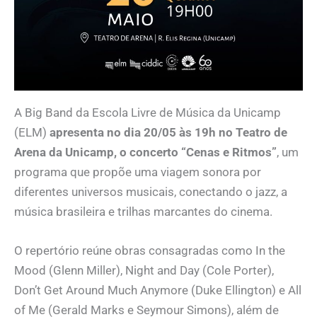
A Big Band da Escola Livre de Música da Unicamp
(ELM)
apresenta no dia 20/05 às 19h no Teatro de
Arena da Unicamp, o concerto “Cenas e Ritmos”
, um
programa que propõe uma viagem sonora por
diferentes universos musicais, conectando o jazz, a
música brasileira e trilhas marcantes do cinema.
O repertório reúne obras consagradas como In the
Mood (Glenn Miller), Night and Day (Cole Porter),
Don’t Get Around Much Anymore (Duke Ellington) e All
of Me (Gerald Marks e Seymour Simons), além de