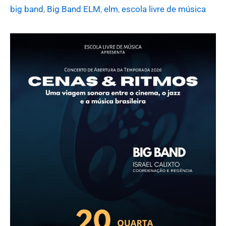
big band
,
Big Band ELM
,
elm
,
escola livre de música