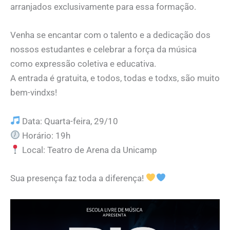
arranjados exclusivamente para essa formação.
Venha se encantar com o talento e a dedicação dos
nossos estudantes e celebrar a força da música
como expressão coletiva e educativa.
A entrada é gratuita, e todos, todas e todxs, são muito
bem-vindxs!
Data: Quarta-feira, 29/10
Horário: 19h
Local: Teatro de Arena da Unicamp
Sua presença faz toda a diferença!