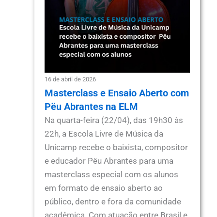
16 de abril de 2026
Masterclass e Ensaio Aberto com
Pëu Abrantes na ELM
Na quarta-feira (22/04), das 19h30 às
22h, a Escola Livre de Música da
Unicamp recebe o baixista, compositor
e educador Pëu Abrantes para uma
masterclass especial com os alunos
em formato de ensaio aberto ao
público, dentro e fora da comunidade
acadêmica. Com atuação entre Brasil e