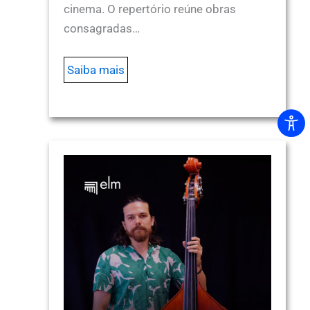
cinema. O repertório reúne obras
consagradas…
Saiba mais