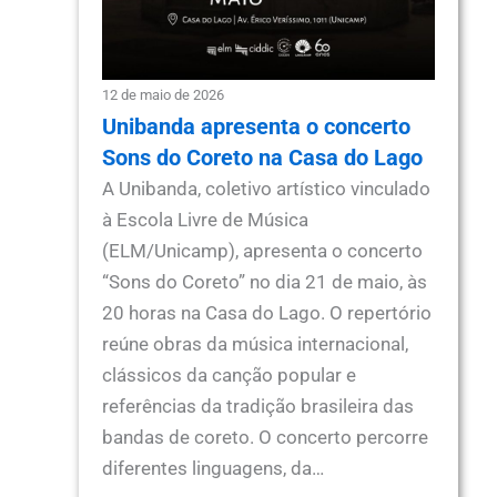
12 de maio de 2026
Unibanda apresenta o concerto
Sons do Coreto na Casa do Lago
A Unibanda, coletivo artístico vinculado
à Escola Livre de Música
(ELM/Unicamp), apresenta o concerto
“Sons do Coreto” no dia 21 de maio, às
20 horas na Casa do Lago. O repertório
reúne obras da música internacional,
clássicos da canção popular e
referências da tradição brasileira das
bandas de coreto. O concerto percorre
diferentes linguagens, da…