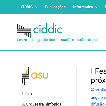
Ir
CIDDIC
Publicações
Informática
para
o
conteúdo
Centro de integração, documentação e difusão cultural
I Fe
próx
26 de julh
Início
angelo j
A Orquestra Sinfônica
difusão 