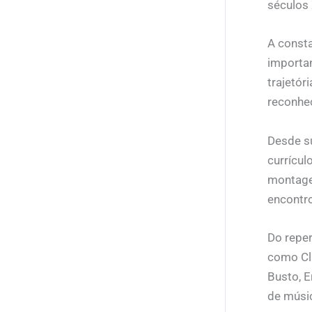
séculos 
A consta
importan
trajetór
reconhec
Desde su
currícul
montage
encontro
Do reper
como Cla
Busto, E
de músi