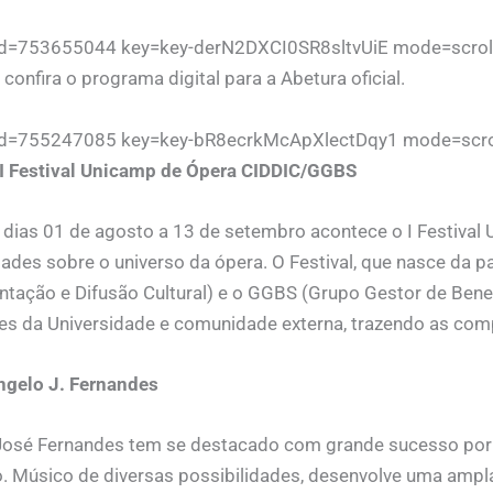
 id=753655044 key=key-derN2DXCI0SR8sltvUiE mode=scrol
, confira o programa digital para a Abetura oficial.
 id=755247085 key=key-bR8ecrkMcApXlectDqy1 mode=scro
 I Festival Unicamp de Ópera CIDDIC/GGBS
 dias 01 de agosto a 13 de setembro acontece o I Festival 
dades sobre o universo da ópera. O Festival, que nasce da p
ação e Difusão Cultural) e o GGBS (Grupo Gestor de Benefí
res da Universidade e comunidade externa, trazendo as co
ngelo J. Fernandes
José Fernandes tem se destacado com grande sucesso por 
. Músico de diversas possibilidades, desenvolve uma ampla