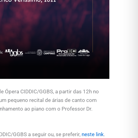
 de Ópera CIDDIC/GGBS, a partir das 12h no
um pequeno recital de árias de canto com
hamento ao piano com o Professor Dr.
DIC/GGBS a seguir ou, se preferir,
neste link
.