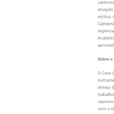
cantores
atuação 
estilos,
Campinas
regênci
Acalanto
aprovado
Sobre o
O Coro 
instrume
desejo 
trabalh
repertór
com o in