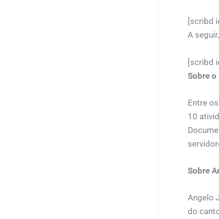
[scribd
A seguir
[scribd
Sobre o
Entre os
10 ativi
Document
servido
Sobre A
Angelo 
do canto