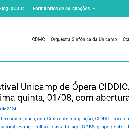
Blog CIDDIC
Formulários de solicitações
CDMC
Orquestra Sinfônica da Unicamp
Co
stival Unicamp de Ópera CIDD
ima quinta, 01/08, com abertur
o de 2024
. fernandes
,
casa
,
ccc
,
Centro de Integração
,
CIDDIC
,
coro c
cultural
,
espaço cultural casa do lago
,
GGBS
,
grupo gestor d