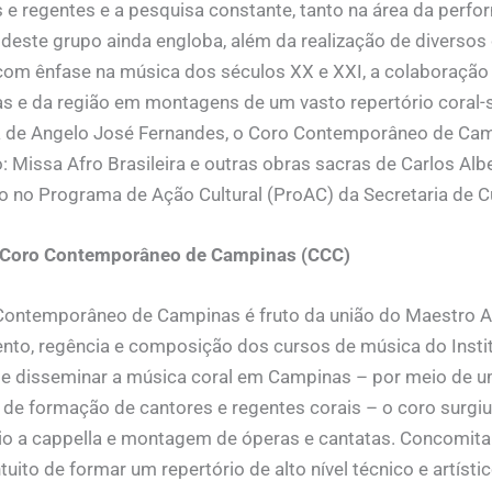
 e regentes e a pesquisa constante, tanto na área da perf
deste grupo ainda engloba, além da realização de diversos
 com ênfase na música dos séculos XX e XXI, a colaboração
 e da região em montagens de um vasto repertório coral-s
a de Angelo José Fernandes, o Coro Contemporâneo de Camp
: Missa Afro Brasileira e outras obras sacras de Carlos Al
 no Programa de Ação Cultural (ProAC) da Secretaria de C
 Coro Contemporâneo de Campinas (CCC)
Contemporâneo de Campinas é fruto da união do Maestro A
nto, regência e composição dos cursos de música do Insti
de disseminar a música coral em Campinas – por meio de u
o de formação de cantores e regentes corais – o coro sur
io a cappella e montagem de óperas e cantatas. Concomita
tuito de formar um repertório de alto nível técnico e artís