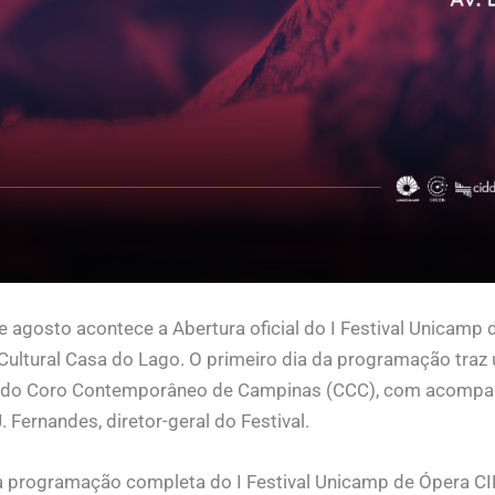
e agosto acontece a Abertura oficial do I Festival Unicamp
ultural Casa do Lago. O primeiro dia da programação traz 
s do Coro Contemporâneo de Campinas (CCC), com acompan
. Fernandes, diretor-geral do Festival.
a programação completa do I Festival Unicamp de Ópera CID