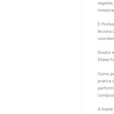
regente,
ministra
É Profes
leciona 
coordena
Doutor e
Eliane F
Como pes
prática 
performa
composit
À frent