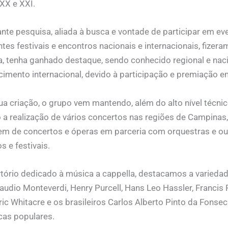
XX e XXI.
nte pesquisa, aliada à busca e vontade de participar em ev
tes festivais e encontros nacionais e internacionais, fize
ia, tenha ganhado destaque, sendo conhecido regional e naci
imento internacional, devido à participação e premiação e
a criação, o grupo vem mantendo, além do alto nível técnic
o a realização de vários concertos nas regiões de Campinas,
m de concertos e óperas em parceria com orquestras e out
s e festivais.
tório dedicado à música a cappella, destacamos a varieda
udio Monteverdi, Henry Purcell, Hans Leo Hassler, Francis 
ric Whitacre e os brasileiros Carlos Alberto Pinto da Fonse
cas populares.