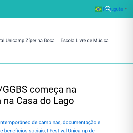
Pesquisa
Português
▼
ral Unicamp Zíper na Boca
Escola Livre de Música
IC/GGBS começa na
a na Casa do Lago
ontemporâneo de campinas
,
documentação e
e benefícios sociais
,
I Festival Unicamp de