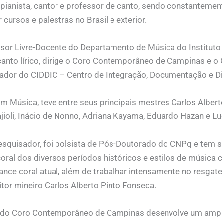
 pianista, cantor e professor de canto, sendo constantemen
r cursos e palestras no Brasil e exterior.
sor Livre-Docente do Departamento de Música do Instituto
canto lírico, dirige o Coro Contemporâneo de Campinas e 
dor do CIDDIC – Centro de Integração, Documentação e Dif
m Música, teve entre seus principais mestres Carlos Albert
ajioli, Inácio de Nonno, Adriana Kayama, Eduardo Hazan e Lu
quisador, foi bolsista de Pós-Doutorado do CNPq e tem se
coral dos diversos períodos históricos e estilos de música
nce coral atual, além de trabalhar intensamente no resgate
or mineiro Carlos Alberto Pinto Fonseca.
e do Coro Contemporâneo de Campinas desenvolve um ampl