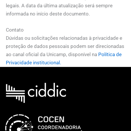
legais. A data da última atualização será sempre
informada no início deste documento.
Contato
Dúvidas ou solicitações relacionadas à privacidade e
proteção de dados pessoais podem ser direcionadas
ao canal oficial da Unicamp, disponível na
Política de
Privacidade institucional.