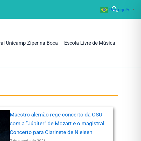
Pesquisa
Português
▼
ral Unicamp Zíper na Boca
Escola Livre de Música
Maestro alemão rege concerto da OSU
com a “Júpiter” de Mozart e o magistral
Concerto para Clarinete de Nielsen
7 de agosto de 2026