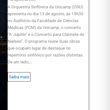
A Orquestra Sinfônica da Unicamp (OSU)
apresenta no dia 13 de agosto, às 19h30
no Auditório da Faculdade de Ciências
Médicas (FCM) da Unicamp, o concerto
“A ‘Júpiter’ e o Concerto para Clarinete de
Nielsen”. O programa reúne duas obras
que ocupam lugar de destaque no
repertório sinfônico por razões distintas.
De um lado,…
Saiba mais