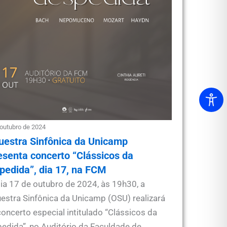
 outubro de 2024
uestra Sinfônica da Unicamp
esenta concerto “Clássicos da
pedida”, dia 17, na FCM
ia 17 de outubro de 2024, às 19h30, a
estra Sinfônica da Unicamp (OSU) realizará
oncerto especial intitulado “Clássicos da
edida”, no Auditório da Faculdade de