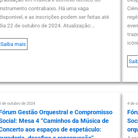
instrumento contrabaixo. Há uma vaga
Ciên
disponível, e as inscrições podem ser feitas até
regê
dia 22 de outubro de 2024. Atualização:…
even
traz
icôn
Saiba mais
Sai
5 de outubro de 2024
4 de 
Fórum Gestão Orquestral e Compromisso
Fór
Social: Mesa 4 “Caminhos da Música de
Soc
Concerto aos espaços de espetáculo:
orq
curadoria, desafios e repercussão”
A ro