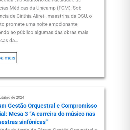
cias Médicas da Unicamp (FCM). Sob
ncia de Cinthia Alireti, maestrina da OSU, o
to promete uma noite emocionante,
endo ao público algumas das obras mais
icas da…
ba mais
outubro de 2024
um Gestão Orquestral e Compromisso
ial: Mesa 3 “A carreira do músico nas
uestras sinfônicas”
dada da tarde do Fórum Gestão Orquestral e