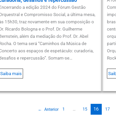
Encerrando a edição 2024 do Fórum Gestão
Comp
Orquestral e Compromisso Social, a última mesa,
impo
às 15h30, traz novamente em sua composição o
bras
Dr. Ricardo Bologna e o Prof. Dr. Guilherme
cent
Bernstein, além da mediação do Prof. Dr. Abel
orqu
Rocha. O tema será “Caminhos da Música de
part
Concerto aos espaços de espetáculo: curadoria,
Orqu
desafios e repercussão”. Somam-se…
Rock
Saiba mais
Sai
16
1
…
15
17
←
Anterior