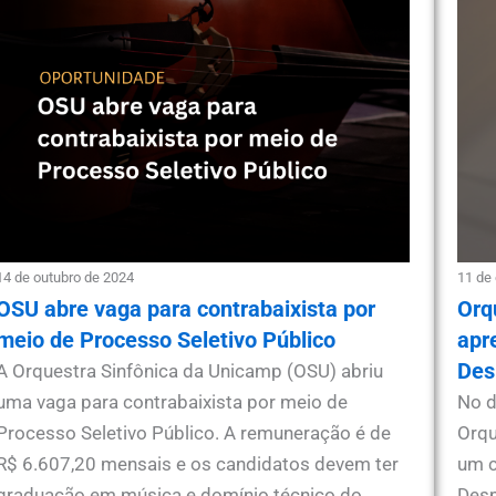
14 de outubro de 2024
11 de
OSU abre vaga para contrabaixista por
Orq
meio de Processo Seletivo Público
apr
Des
A Orquestra Sinfônica da Unicamp (OSU) abriu
uma vaga para contrabaixista por meio de
No d
Processo Seletivo Público. A remuneração é de
Orqu
R$ 6.607,20 mensais e os candidatos devem ter
um c
graduação em música e domínio técnico do
Desp