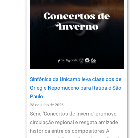
Sinfônica da Unicamp leva clássicos de
Grieg e Nepomuceno para Itatiba e São
Paulo
23 de julho de 2026
Série ‘Concertos de Inverno’ promove
circulação regional e resgata amizade
histórica entre os compositores A