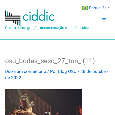
Ir
Português
▼
para
o
conteúdo
Centro de integração, documentação e difusão cultural
osu_bodas_sesc_27_ton_ (11)
Deixe um comentário
/ Por
Blog OSU
/
28 de outubro
de 2022