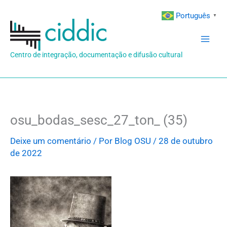
Ir
Português
▼
para
o
conteúdo
Centro de integração, documentação e difusão cultural
osu_bodas_sesc_27_ton_ (35)
Deixe um comentário
/ Por
Blog OSU
/
28 de outubro
de 2022