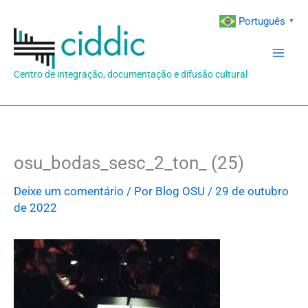
Ir
Português
▼
para
o
conteúdo
Centro de integração, documentação e difusão cultural
osu_bodas_sesc_2_ton_ (25)
Deixe um comentário
/ Por
Blog OSU
/
29 de outubro
de 2022