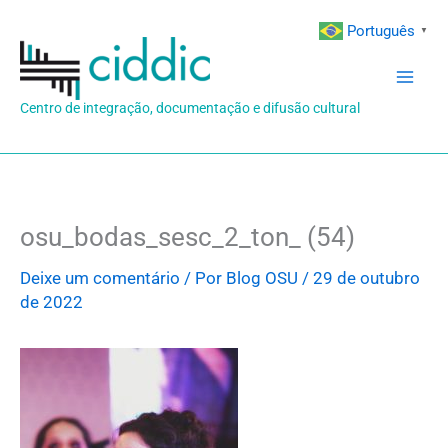
Ir
Português
▼
para
o
conteúdo
Centro de integração, documentação e difusão cultural
osu_bodas_sesc_2_ton_ (54)
Deixe um comentário
/ Por
Blog OSU
/
29 de outubro
de 2022