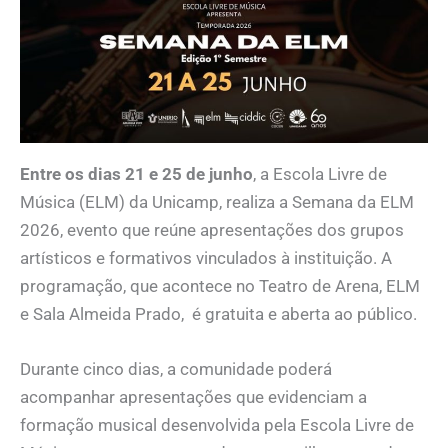
Entre os dias 21 e 25 de junho
, a Escola Livre de
Música (ELM) da Unicamp, realiza a Semana da ELM
2026, evento que reúne apresentações dos grupos
artísticos e formativos vinculados à instituição. A
programação, que acontece no Teatro de Arena, ELM
e Sala Almeida Prado, é gratuita e aberta ao público.
Durante cinco dias, a comunidade poderá
acompanhar apresentações que evidenciam a
formação musical desenvolvida pela Escola Livre de