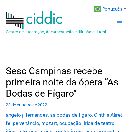
Ir
Português
▼
para
o
conteúdo
Centro de integração, documentação e difusão cultural
Sesc Campinas recebe
primeira noite da ópera “As
Bodas de Fígaro”
28 de outubro de 2022
angelo j. fernandes
,
as bodas de fígaro
,
Cinthia Alireti
,
felipe venâncio
,
mozart
,
ocupação lírica de teatro
itinerante
,
ópera
,
ópera estúdio unicamp
,
orquestra