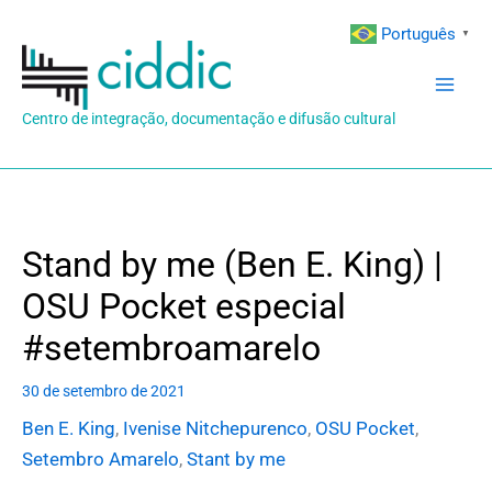
Ir
Português
▼
para
o
conteúdo
Centro de integração, documentação e difusão cultural
Stand by me (Ben E. King) |
OSU Pocket especial
#setembroamarelo
30 de setembro de 2021
Ben E. King
,
Ivenise Nitchepurenco
,
OSU Pocket
,
Setembro Amarelo
,
Stant by me