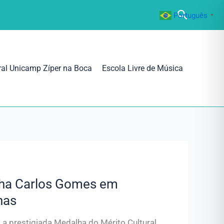
Pesquisa
Português
▼
ral Unicamp Zíper na Boca
Escola Livre de Música
lha Carlos Gomes em
nas
 prestigiada Medalha do Mérito Cultural