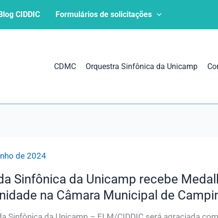
Blog CIDDIC
Formulários de solicitações
CDMC
Orquestra Sinfônica da Unicamp
Co
unho de 2024
da Sinfônica da Unicamp recebe Meda
enidade na Câmara Municipal de Campi
a Sinfônica da Unicamp – ELM/CIDDIC será agraciada com a