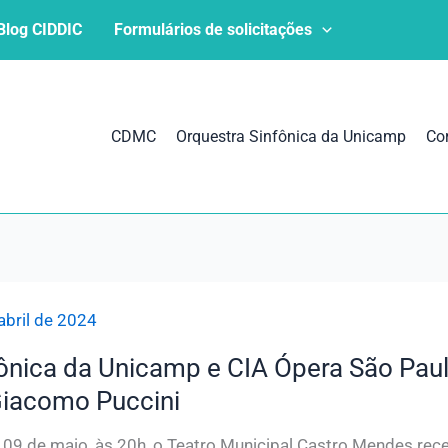
Blog CIDDIC
Formulários de solicitações
CDMC
Orquestra Sinfônica da Unicamp
Co
abril de 2024
ônica da Unicamp e CIA Ópera São Paul
Giacomo Puccini
 09 de maio, às 20h, o Teatro Municipal Castro Mendes rec