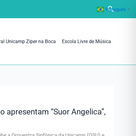
Pesquisa
Português
▼
ral Unicamp Zíper na Boca
Escola Livre de Música
o apresentam “Suor Angelica”,
ebe a Orquestra Sinfônica da Unicamp (OSU) e