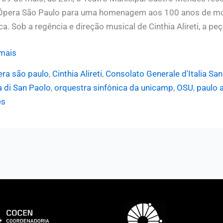
Ópera São Paulo para uma homenagem aos 100 anos de mo
ca. Sob a regência e direção musical de Cinthia Alireti, a peç
ica
mais
era são paulo
,
Cinthia Alireti
,
Consolato Generale d'Italia Sa
mp
a di San Paolo
,
orquestra sinfônica da unicamp
,
OSU
,
paulo 
es
entam
a”,
mo