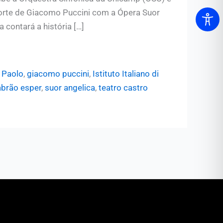
rte de Giacomo Puccini com a Ópera Suor
a contará a história […]
n Paolo
,
giacomo puccini
,
Istituto Italiano di
abrão esper
,
suor angelica
,
teatro castro