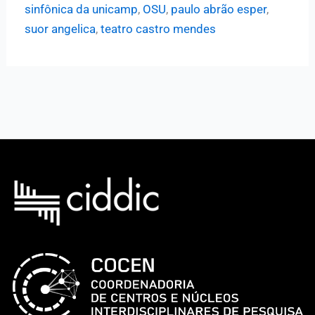
sinfônica da unicamp
,
OSU
,
paulo abrão esper
,
Ópera
suor angelica
,
teatro castro mendes
São
Paulo
apresentam
“Suor
Angelica”,
de
Giacomo
Puccini