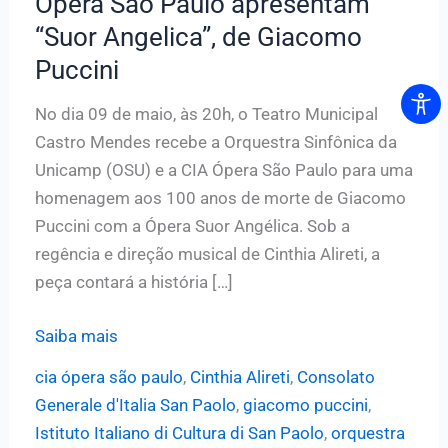
Ópera São Paulo apresentam
“Suor Angelica”, de Giacomo
Puccini
No dia 09 de maio, às 20h, o Teatro Municipal
Castro Mendes recebe a Orquestra Sinfônica da
Unicamp (OSU) e a CIA Ópera São Paulo para uma
homenagem aos 100 anos de morte de Giacomo
Puccini com a Ópera Suor Angélica. Sob a
regência e direção musical de Cinthia Alireti, a
peça contará a história […]
Sinfônica
Saiba mais
da
cia ópera são paulo
,
Cinthia Alireti
,
Consolato
Unicamp
Generale d'Italia San Paolo
,
giacomo puccini
,
e
Istituto Italiano di Cultura di San Paolo
,
orquestra
CIA