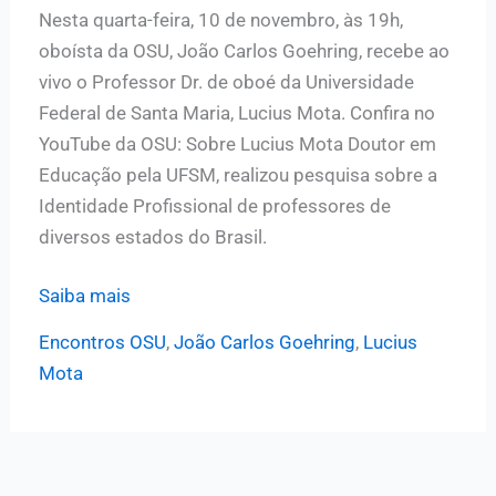
Nesta quarta-feira, 10 de novembro, às 19h,
oboísta da OSU, João Carlos Goehring, recebe ao
vivo o Professor Dr. de oboé da Universidade
Federal de Santa Maria, Lucius Mota. Confira no
YouTube da OSU: Sobre Lucius Mota Doutor em
Educação pela UFSM, realizou pesquisa sobre a
Identidade Profissional de professores de
diversos estados do Brasil.
João
Saiba mais
Carlos
Encontros OSU
,
João Carlos Goehring
,
Lucius
Goehring
Mota
(OSU)
entrevista
ao
vivo