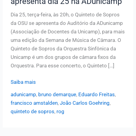
apresenta dia 25 na ADunicamp
Dia 25, terça-feira, às 20h, o Quinteto de Sopros
da OSU se apresenta do Auditório da ADunicamp
(Associação de Docentes da Unicamp), para mais
uma edição da Semana de Música de Câmara. O
Quinteto de Sopros da Orquestra Sinfônica da
Unicamp é um dos grupos de câmara fixos da
Orquestra. Para esse concerto, o Quinteto […]
Quinteto
Saiba mais
de
adunicamp
,
bruno demarque
,
Eduardo Freitas
,
Sopros
francisco amstalden
,
João Carlos Goehring
,
OSU
quinteto de sopros
,
rog
se
apresenta
dia