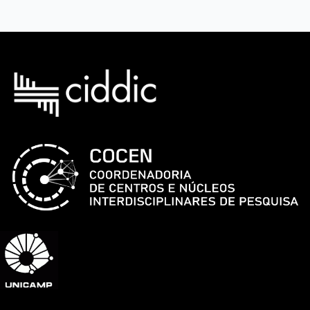
Lucius
Mota
|
Encontros
OSU