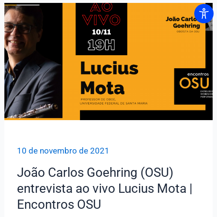
25
na
ADunicamp
10 de novembro de 2021
João Carlos Goehring (OSU)
entrevista ao vivo Lucius Mota |
Encontros OSU