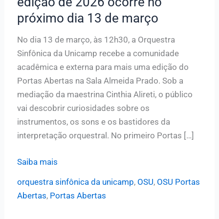
edição de 2026 ocorre no
próximo dia 13 de março
No dia 13 de março, às 12h30, a Orquestra
Sinfônica da Unicamp recebe a comunidade
acadêmica e externa para mais uma edição do
Portas Abertas na Sala Almeida Prado. Sob a
mediação da maestrina Cinthia Alireti, o público
vai descobrir curiosidades sobre os
instrumentos, os sons e os bastidores da
interpretação orquestral. No primeiro Portas […]
OSU
Saiba mais
Portas
orquestra sinfônica da unicamp
,
OSU
,
OSU Portas
Abertas:
Abertas
,
Portas Abertas
Primeira
edição