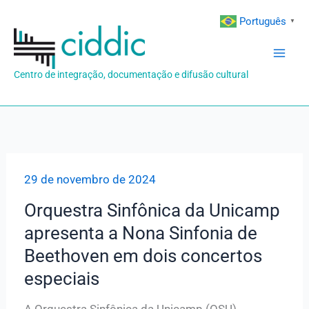
Ir
Português
▼
para
o
conteúdo
Centro de integração, documentação e difusão cultural
29 de novembro de 2024
Orquestra Sinfônica da Unicamp
apresenta a Nona Sinfonia de
Beethoven em dois concertos
especiais
A Orquestra Sinfônica da Unicamp (OSU)