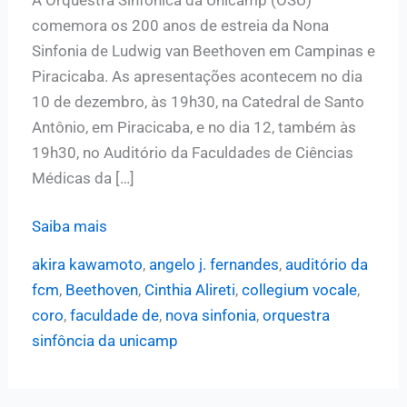
comemora os 200 anos de estreia da Nona
Sinfonia de Ludwig van Beethoven em Campinas e
Piracicaba. As apresentações acontecem no dia
10 de dezembro, às 19h30, na Catedral de Santo
Antônio, em Piracicaba, e no dia 12, também às
19h30, no Auditório da Faculdades de Ciências
Médicas da […]
Orquestra
Saiba mais
Sinfônica
akira kawamoto
,
angelo j. fernandes
,
auditório da
da
fcm
,
Beethoven
,
Cinthia Alireti
,
collegium vocale
,
Unicamp
coro
,
faculdade de
,
nova sinfonia
,
orquestra
apresenta
sinfôncia da unicamp
a
Nona
Sinfonia