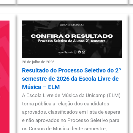
28 de julho de 2026
Resultado do Processo Seletivo do 2º
semestre de 2026 da Escola Livre de
Música – ELM
A Escola Livre de Música da Unicamp (ELM)
torna pública a relação dos candidatos
aprovados, classificados em lista de espera
e não aprovados no Processo Seletivo para
os Cursos de Música deste semestre,