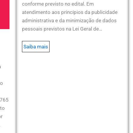
conforme previsto no edital. Em
atendimento aos princípios da publicidade
administrativa e da minimização de dados
pessoais previstos na Lei Geral de…
Saiba mais
:
a
so
:
6765
nto
or
A