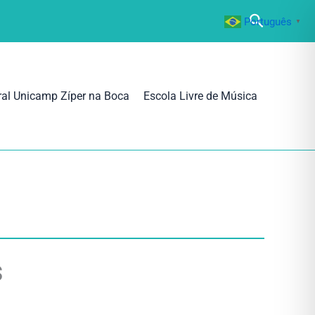
Pesquisa
Português
▼
ral Unicamp Zíper na Boca
Escola Livre de Música
s