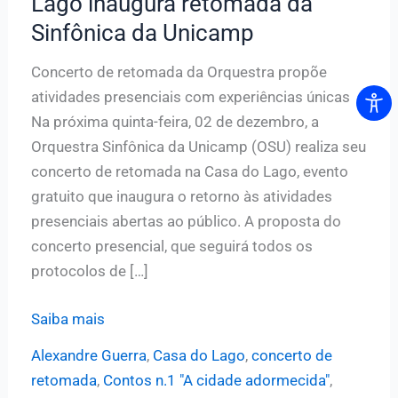
Lago inaugura retomada da
Sinfônica da Unicamp
Concerto de retomada da Orquestra propõe
atividades presenciais com experiências únicas
Na próxima quinta-feira, 02 de dezembro, a
Orquestra Sinfônica da Unicamp (OSU) realiza seu
concerto de retomada na Casa do Lago, evento
gratuito que inaugura o retorno às atividades
presenciais abertas ao público. A proposta do
concerto presencial, que seguirá todos os
protocolos de […]
“Concerto
Saiba mais
itinerante”
Alexandre Guerra
,
Casa do Lago
,
concerto de
na
retomada
,
Contos n.1 "A cidade adormecida"
,
Casa