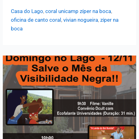
Unicamp
Casa do Lago
,
coral unicamp zíper na boca
,
Zíper
oficina de canto coral
,
vivian nogueira
,
zíper na
na
boca
Boca
apresenta
Oficina
de
Canto
Coral
nesta
terça,
na
Casa
do
Lago