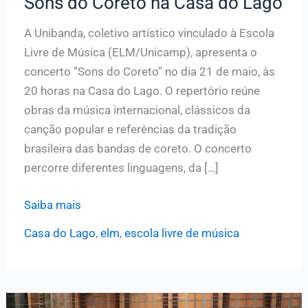
Sons do Coreto na Casa do Lago
A Unibanda, coletivo artístico vinculado à Escola
Livre de Música (ELM/Unicamp), apresenta o
concerto “Sons do Coreto” no dia 21 de maio, às
20 horas na Casa do Lago. O repertório reúne
obras da música internacional, clássicos da
canção popular e referências da tradição
brasileira das bandas de coreto. O concerto
percorre diferentes linguagens, da […]
Unibanda
Saiba mais
apresenta
Casa do Lago
,
elm
,
escola livre de música
o
concerto
Sons
do