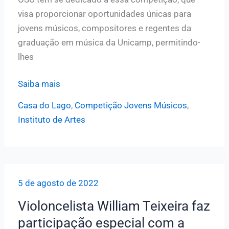
visa proporcionar oportunidades únicas para
jovens músicos, compositores e regentes da
graduação em música da Unicamp, permitindo-
lhes
Orquestra
Saiba mais
Sinfônica
Casa do Lago
,
Competição Jovens Músicos
,
da
Instituto de Artes
Unicamp
e
Instituto
de
5 de agosto de 2022
Artes
promovem
Violoncelista William Teixeira faz
nova
participação especial com a
edição