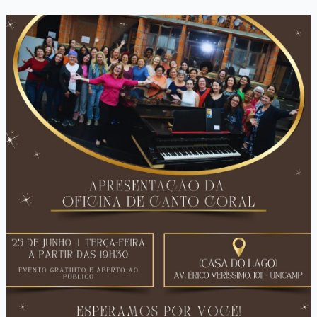
Iniciação
ao
Canto
Coral
2º
Semestre
de
2024