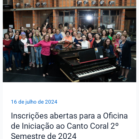
Coreto
na
Casa
do
Lago
16 de julho de 2024
Inscrições abertas para a Oficina
de Iniciação ao Canto Coral 2º
Semestre de 2024