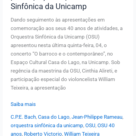
Sinfônica da Unicamp
da
competição
Dando seguimento às apresentações em
“Jovens
comemoração aos seus 40 anos de atividades, a
Talentos”
Orquestra Sinfônica da Unicamp (OSU)
apresentou nesta última quinta-feira, 04, o
concerto “O barroco e o contemporâneo”, no
Espaço Cultural Casa do Lago, na Unicamp. Sob
regência da maestrina da OSU, Cinthia Alireti, e
participação especial do violoncelista William
Teixeira, a apresentação
Violoncelista
Saiba mais
William
C.P.E. Bach
,
Casa do Lago
,
Jean-Philippe Rameau
,
Teixeira
orquestra sinfônica da unicamp
,
OSU
,
OSU 40
faz
anos
,
Roberto Victorio
,
William Teixeira