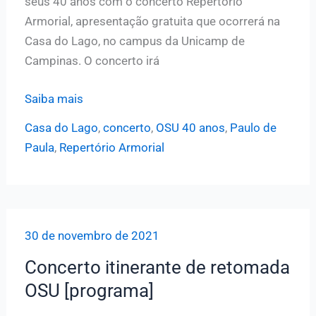
seus 40 anos com o concerto Repertório
Armorial, apresentação gratuita que ocorrerá na
Casa do Lago, no campus da Unicamp de
Campinas. O concerto irá
Sinfônica
Saiba mais
da
Casa do Lago
,
concerto
,
OSU 40 anos
,
Paulo de
Unicamp
Paula
,
Repertório Armorial
realiza
o
concerto
“Repertório
30 de novembro de 2021
Armorial”
na
Concerto itinerante de retomada
próxima
OSU [programa]
quinta