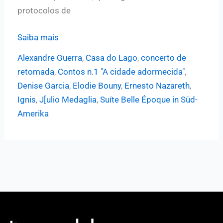
protocolos de
“Concerto
Saiba mais
itinerante”
Alexandre Guerra
,
Casa do Lago
,
concerto de
na
retomada
,
Contos n.1 "A cidade adormecida"
,
Casa
Denise Garcia
,
Elodie Bouny
,
Ernesto Nazareth
,
do
Ignis
,
J[ulio Medaglia
,
Suíte Belle Époque in Süd-
Lago
Amerika
inaugura
retomada
da
Sinfônica
da
Unicamp