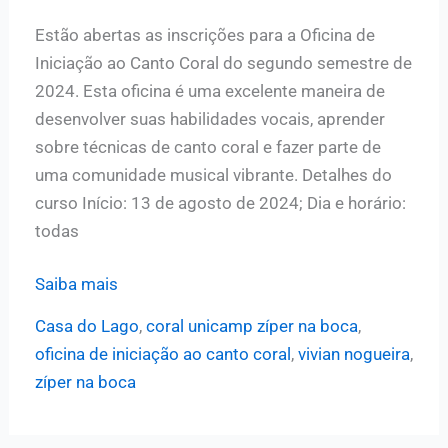
Estão abertas as inscrições para a Oficina de
Iniciação ao Canto Coral do segundo semestre de
2024. Esta oficina é uma excelente maneira de
desenvolver suas habilidades vocais, aprender
sobre técnicas de canto coral e fazer parte de
uma comunidade musical vibrante. Detalhes do
curso Início: 13 de agosto de 2024; Dia e horário:
todas
Inscrições
Saiba mais
abertas
Casa do Lago
,
coral unicamp zíper na boca
,
para
oficina de iniciação ao canto coral
,
vivian nogueira
,
a
zíper na boca
Oficina
de