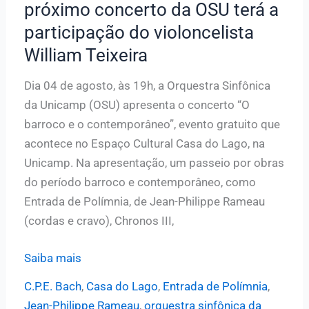
próximo concerto da OSU terá a
participação do violoncelista
William Teixeira
Dia 04 de agosto, às 19h, a Orquestra Sinfônica
da Unicamp (OSU) apresenta o concerto “O
barroco e o contemporâneo”, evento gratuito que
acontece no Espaço Cultural Casa do Lago, na
Unicamp. Na apresentação, um passeio por obras
do período barroco e contemporâneo, como
Entrada de Polímnia, de Jean-Philippe Rameau
(cordas e cravo), Chronos III,
O
Saiba mais
barroco
C.P.E. Bach
,
Casa do Lago
,
Entrada de Polímnia
,
e
Jean-Philippe Rameau
,
orquestra sinfônica da