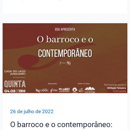
participação
especial
com
a
Sinfônica
da
Unicamp
26 de julho de 2022
O barroco e o contemporâneo: