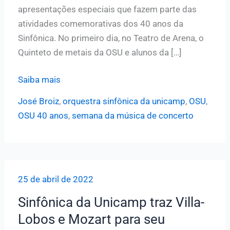
apresentações especiais que fazem parte das
atividades comemorativas dos 40 anos da
Sinfônica. No primeiro dia, no Teatro de Arena, o
Quinteto de metais da OSU e alunos da […]
Semana
Saiba mais
da
José Broiz
,
orquestra sinfônica da unicamp
,
OSU
,
Música
OSU 40 anos
,
semana da música de concerto
de
Câmara:
confira
fotos
25 de abril de 2022
dos
concertos
Sinfônica da Unicamp traz Villa-
Lobos e Mozart para seu