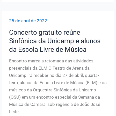
e
Mozart
25 de abril de 2022
para
seu
Concerto gratuito reúne
repertório
Sinfônica da Unicamp e alunos
do
da Escola Livre de Música
próximo
concerto
Encontro marca a retomada das atividades
presenciais da ELM O Teatro de Arena da
Unicamp irá receber no dia 27 de abril, quarta-
feira, alunos da Escola Livre de Música (ELM) e os
músicos da Orquestra Sinfônica da Unicamp
(OSU) em um encontro especial da Semana da
Música de Câmara, sob regência de João José
Leite,