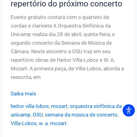
repertório do próximo concerto
Evento gratuito contará com o quarteto de
cordas e clarinete A Orquestra Sinfônica da
Unicamp realiza dia 28 de abril, quinta-feira, o
segundo concerto da Semana de Música de
Câmara. Neste encontro a OSU traz em seu
repertório obras de Heitor Villa-Lobos e W. A.
Mozart. A primeira peça, de Villa-Lobos, aborda a
reescrita, em
Sinfônica
Saiba mais
da
heitor villa-lobos
,
mozart
,
orquestra sinfônica da
Unicamp
unicamp
,
OSU
,
semana da música de concerto
,
traz
Villa-Lobos
,
w. a. mozart
Villa-
Lobos