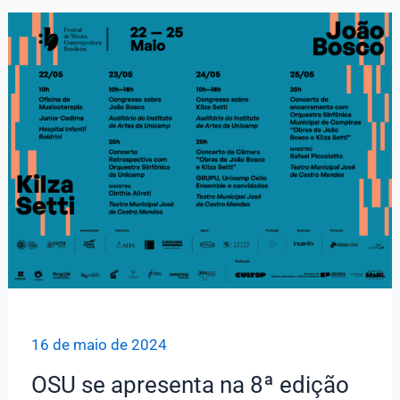
mais
uma
Sessão
de
Leitura
da
OSU
16 de maio de 2024
OSU se apresenta na 8ª edição