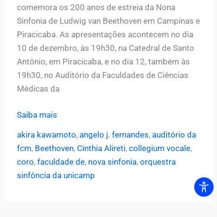
comemora os 200 anos de estreia da Nona
Sinfonia de Ludwig van Beethoven em Campinas e
Piracicaba. As apresentações acontecem no dia
10 de dezembro, às 19h30, na Catedral de Santo
Antônio, em Piracicaba, e no dia 12, também às
19h30, no Auditório da Faculdades de Ciências
Médicas da
Orquestra
Saiba mais
Sinfônica
akira kawamoto
,
angelo j. fernandes
,
auditório da
da
fcm
,
Beethoven
,
Cinthia Alireti
,
collegium vocale
,
Unicamp
coro
,
faculdade de
,
nova sinfonia
,
orquestra
apresenta
sinfôncia da unicamp
a
Nona
Sinfonia