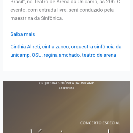
Brasil”, no Teatro de Arena da Unicamp, às 20h. O
evento, com entrada livre, será conduzido pela
maestrina da Sinfônica,
OSU
Saiba mais
e
Cinthia Alireti
,
cintia zanco
,
orquestra sinfôncia da
alunos
unicamp
,
OSU
,
regina amchado
,
teatro de arena
de
Voz
Popular
do
Instituto
de
Artes
da
Unicamp