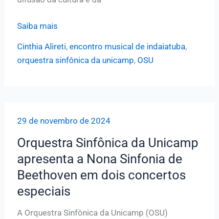
OSU
Saiba mais
participa
Cinthia Alireti
,
encontro musical de indaiatuba
,
do
orquestra sinfônica da unicamp
,
OSU
6º
Encontro
Musical
de
29 de novembro de 2024
Indaiatuba
no
Orquestra Sinfônica da Unicamp
dia
apresenta a Nona Sinfonia de
21
Beethoven em dois concertos
de
especiais
julho
às
A Orquestra Sinfônica da Unicamp (OSU)
20h