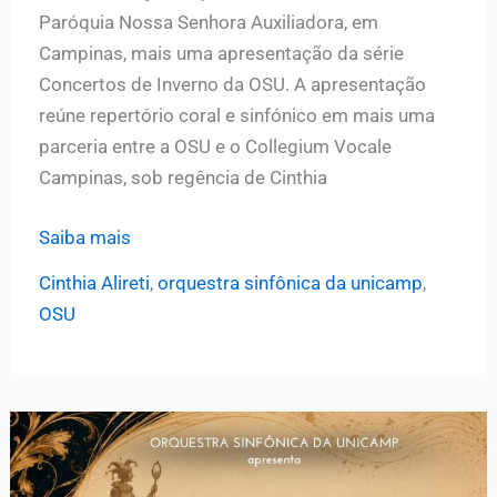
Paróquia Nossa Senhora Auxiliadora, em
Campinas, mais uma apresentação da série
Concertos de Inverno da OSU. A apresentação
reúne repertório coral e sinfónico em mais uma
parceria entre a OSU e o Collegium Vocale
Campinas, sob regência de Cinthia
OSU
Saiba mais
e
Cinthia Alireti
,
orquestra sinfônica da unicamp
,
Collegium
OSU
Vocale
Campinas
apresentam
obras
sacras
de