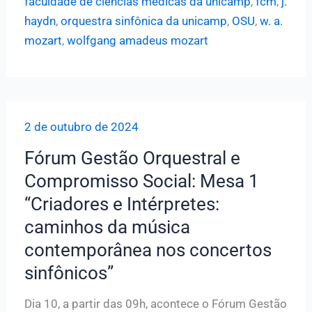
faculdade de ciências médicas da unicamp
,
fcm
,
j.
Unicamp
haydn
,
orquestra sinfônica da unicamp
,
OSU
,
w. a.
apresenta
mozart
,
wolfgang amadeus mozart
concerto
“Clássicos
da
Despedida”,
2 de outubro de 2024
dia
17,
Fórum Gestão Orquestral e
na
Compromisso Social: Mesa 1
FCM
“Criadores e Intérpretes:
caminhos da música
contemporânea nos concertos
sinfônicos”
Dia 10, a partir das 09h, acontece o Fórum Gestão