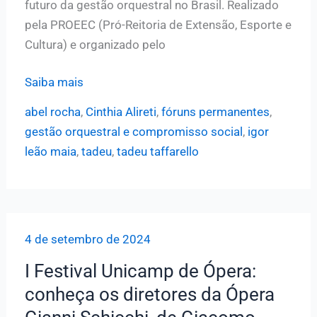
futuro da gestão orquestral no Brasil. Realizado
pela PROEEC (Pró-Reitoria de Extensão, Esporte e
Cultura) e organizado pelo
Fóruns
Saiba mais
Permanentes:
abel rocha
,
Cinthia Alireti
,
fóruns permanentes
,
Unicamp
gestão orquestral e compromisso social
,
igor
recebe
leão maia
,
tadeu
,
tadeu taffarello
edição
sobre
Gestão
Orquestral
4 de setembro de 2024
e
Compromisso
I Festival Unicamp de Ópera:
Social
conheça os diretores da Ópera