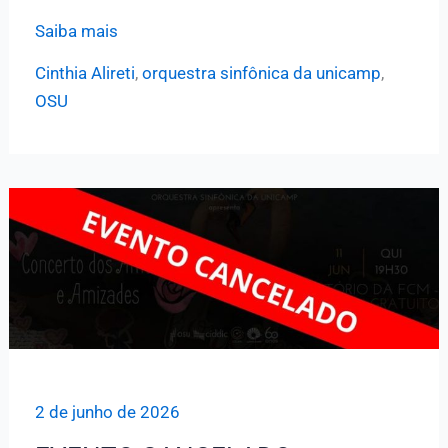
OSU
Saiba mais
apresenta
Cinthia Alireti
,
orquestra sinfônica da unicamp
,
concerto
OSU
de
música
de
câmara
com
convidados
e
obras
raras
2 de junho de 2026