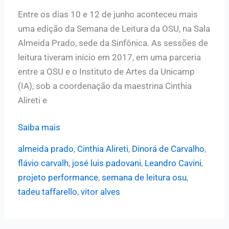
dia
Entre os dias 10 e 12 de junho aconteceu mais
23
uma edição da Semana de Leitura da OSU, na Sala
Almeida Prado, sede da Sinfônica. As sessões de
leitura tiveram início em 2017, em uma parceria
entre a OSU e o Instituto de Artes da Unicamp
(IA), sob a coordenação da maestrina Cinthia
Alireti e
Trocas
Saiba mais
de
almeida prado
,
Cinthia Alireti
,
Dinorá de Carvalho
,
experiências
flávio carvalh
,
josé luis padovani
,
Leandro Cavini
,
entre
projeto performance
,
semana de leitura osu
,
músicos
tadeu taffarello
,
vitor alves
e
compositores
marcam