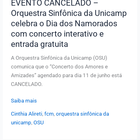
EVENTO CANCELADO –
Orquestra Sinfônica da Unicamp
celebra o Dia dos Namorados
com concerto interativo e
entrada gratuita
A Orquestra Sinfônica da Unicamp (OSU)
comunica que o “Concerto dos Amores e
Amizades” agendado para dia 11 de junho está
CANCELADO.
EVENTO
Saiba mais
CANCELADO
Cinthia Alireti
,
fcm
,
orquestra sinfônica da
–
unicamp
,
OSU
Orquestra
Sinfônica