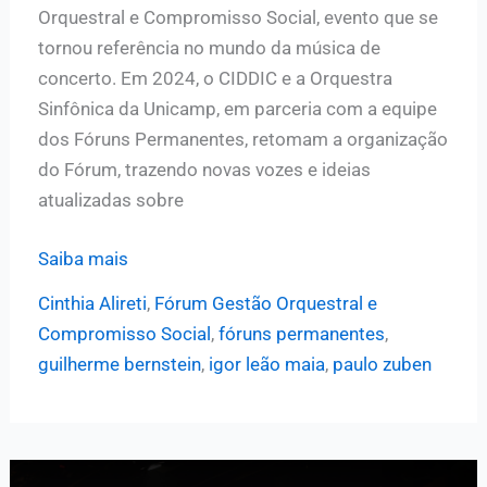
Orquestral e Compromisso Social, evento que se
tornou referência no mundo da música de
concerto. Em 2024, o CIDDIC e a Orquestra
Sinfônica da Unicamp, em parceria com a equipe
dos Fóruns Permanentes, retomam a organização
do Fórum, trazendo novas vozes e ideias
atualizadas sobre
Fórum
Saiba mais
Gestão
Cinthia Alireti
,
Fórum Gestão Orquestral e
Orquestral
Compromisso Social
,
fóruns permanentes
,
e
guilherme bernstein
,
igor leão maia
,
paulo zuben
Compromisso
Social:
Mesa
1