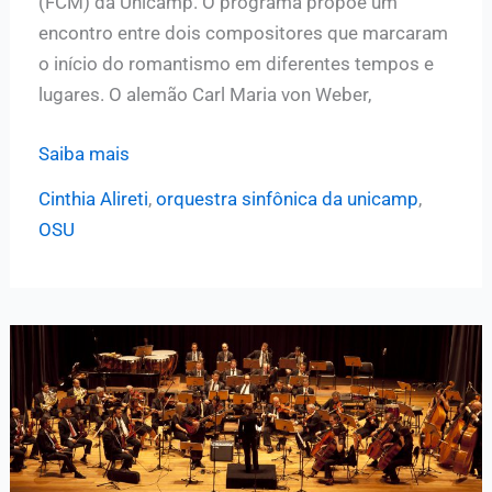
(FCM) da Unicamp. O programa propõe um
encontro entre dois compositores que marcaram
o início do romantismo em diferentes tempos e
lugares. O alemão Carl Maria von Weber,
OSU
Saiba mais
apresenta
Cinthia Alireti
,
orquestra sinfônica da unicamp
,
o
OSU
concerto
“Os
Primeiros
Românticos”
no
Auditório
da
FCM