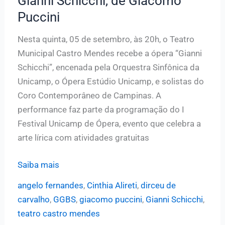
Gianni Schicchi, de Giacomo
Puccini
Nesta quinta, 05 de setembro, às 20h, o Teatro
Municipal Castro Mendes recebe a ópera “Gianni
Schicchi”, encenada pela Orquestra Sinfônica da
Unicamp, o Ópera Estúdio Unicamp, e solistas do
Coro Contemporâneo de Campinas. A
performance faz parte da programação do I
Festival Unicamp de Ópera, evento que celebra a
arte lírica com atividades gratuitas
I
Saiba mais
Festival
angelo fernandes
,
Cinthia Alireti
,
dirceu de
Unicamp
carvalho
,
GGBS
,
giacomo puccini
,
Gianni Schicchi
,
de
teatro castro mendes
Ópera: