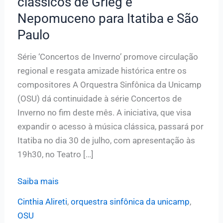
clássicos de Grieg e
Nepomuceno para Itatiba e São
Paulo
Série ‘Concertos de Inverno’ promove circulação
regional e resgata amizade histórica entre os
compositores A Orquestra Sinfônica da Unicamp
(OSU) dá continuidade à série Concertos de
Inverno no fim deste mês. A iniciativa, que visa
expandir o acesso à música clássica, passará por
Itatiba no dia 30 de julho, com apresentação às
19h30, no Teatro […]
Sinfônica
Saiba mais
da
Cinthia Alireti
,
orquestra sinfônica da unicamp
,
Unicamp
OSU
leva