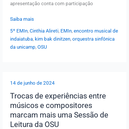
apresentação conta com participação
Orquestra
Saiba mais
Sinfônica
5º EMIn
,
Cinthia Alireti
,
EMIn
,
encontro musical de
da
indaiatuba
,
kim bak dinitzen
,
orquestra sinfônica
Unicamp
da unicamp
,
OSU
traz
solo
do
violoncelista
14 de junho de 2024
Kim
Bak
Trocas de experiências entre
Dinitzen
músicos e compositores
no
marcam mais uma Sessão de
5º
Leitura da OSU
EMIn,