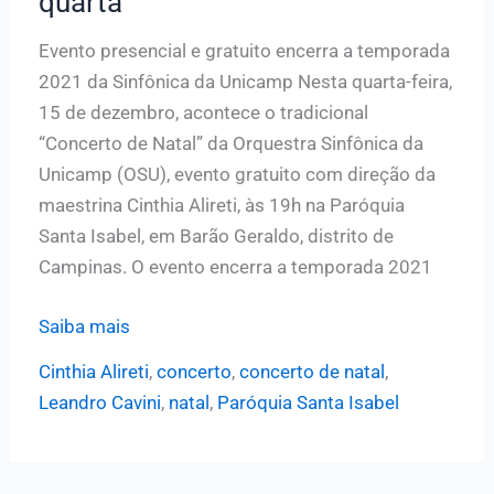
quarta
Evento presencial e gratuito encerra a temporada
2021 da Sinfônica da Unicamp Nesta quarta-feira,
15 de dezembro, acontece o tradicional
“Concerto de Natal” da Orquestra Sinfônica da
Unicamp (OSU), evento gratuito com direção da
maestrina Cinthia Alireti, às 19h na Paróquia
Santa Isabel, em Barão Geraldo, distrito de
Campinas. O evento encerra a temporada 2021
Orquestra
Saiba mais
Sinfônica
Cinthia Alireti
,
concerto
,
concerto de natal
,
da
Leandro Cavini
,
natal
,
Paróquia Santa Isabel
Unicamp
apresenta
seu