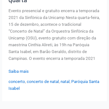
Evento presencial e gratuito encerra a temporada
2021 da Sinfônica da Unicamp Nesta quarta-feira,
15 de dezembro, acontece o tradicional
“Concerto de Natal” da Orquestra Sinfônica da
Unicamp (OSU), evento gratuito com direção da
maestrina Cinthia Alireti, às 19h na Paróquia
Santa Isabel, em Barão Geraldo, distrito de
Campinas. O evento encerra a temporada 2021
Orquestra
Saiba mais
Sinfônica
concerto
,
concerto de natal
,
natal
,
Paróquia Santa
da
Isabel
Unicamp
apresenta
seu