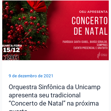
tradicional
“Concerto
de
Natal”
na
próxima
quarta
9 de dezembro de 2021
Orquestra Sinfônica da Unicamp
apresenta seu tradicional
“Concerto de Natal” na próxima