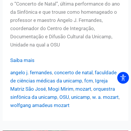
o “Concerto de Natal”, última performance do ano
da Sinfônica e que trouxe como homenageado o
professor e maestro Angelo J. Fernandes,
coordenador do Centro de Integração,
Documentação e Difusão Cultural da Unicamp,
Unidade na qual a OSU
Sinfônica
Saiba mais
da
angelo j. fernandes
,
concerto de natal
,
faculdade
Unicamp
de ciências médicas da unicamp
,
fcm
,
Igreja
e
Matriz São José
,
Mogi Mirim
,
mozart
,
orquestra
Coro
sinfônica da unicamp
,
OSU
,
unicamp
,
w. a. mozart
,
Contemporâneo
wolfgang amadeus mozart
de
Campinas
levaram