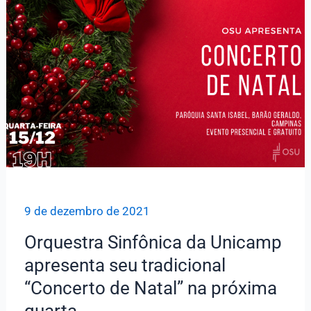
a
magia
do
Natal
para
Mogi
Mirim
e
Campinas
9 de dezembro de 2021
Orquestra Sinfônica da Unicamp
apresenta seu tradicional
“Concerto de Natal” na próxima
quarta