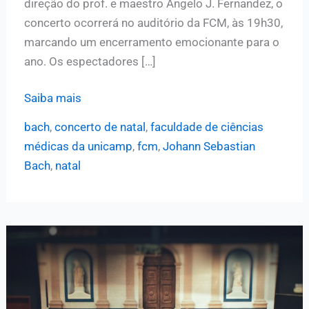
direção do prof. e maestro Angelo J. Fernandez, o
concerto ocorrerá no auditório da FCM, às 19h30,
marcando um encerramento emocionante para o
ano. Os espectadores […]
Sinfônica
Saiba mais
da
bach
,
concerto de natal
,
faculdade de ciências
Unicamp
médicas da unicamp
,
fcm
,
Johann Sebastian
e
Bach
,
natal
Coro
Contemporâneo
de
Campinas
realizam
concerto
de