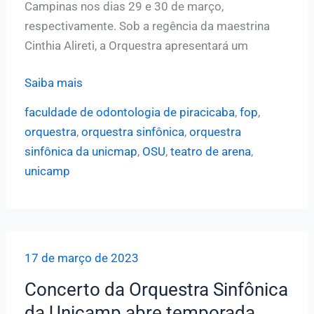
Campinas nos dias 29 e 30 de março,
respectivamente. Sob a regência da maestrina
Cinthia Alireti, a Orquestra apresentará um
Orquestra
Saiba mais
Sinfônica
faculdade de odontologia de piracicaba
,
fop
,
da
orquestra
,
orquestra sinfônica
,
orquestra
Unicamp
sinfônica da unicmap
,
OSU
,
teatro de arena
,
se
unicamp
apresenta
gratuitamente
nos
campi
17 de março de 2023
de
Piracicaba
Concerto da Orquestra Sinfônica
e
da Unicamp abre temporada