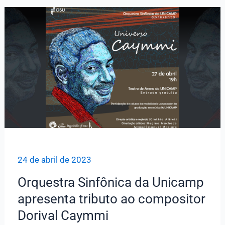
homenagem
a
Dorival
Caymmi
24 de abril de 2023
Orquestra Sinfônica da Unicamp
apresenta tributo ao compositor
Dorival Caymmi