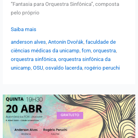
“Fantasia para Orquestra Sinfônica”, composta
pelo próprio
Maestro
Saiba mais
Anderson
anderson alves
,
Antonín Dvořák
,
faculdade de
Alves
ciências médicas da unicamp
,
fcm
,
orquestra
,
será
orquestra sinfônica
,
orquestra sinfônica da
o
unicamp
,
OSU
,
osvaldo lacerda
,
rogério peruchi
regente
da
próxima
apresentação
da
OSU;
conheça
mais