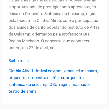
a oportunidade de prestigiar uma apresentação
única da Orquestra Sinfônica da Unicamp, regida
pela maestrina Cinthia Alireti, com a participação
dos alunos de canto popular do Instituto de Artes
da Unicamp, orientados pela professora Dra.
Regina Machado. O concerto, que aconteceu
ontem, dia 27 de abril, no […]
Orquestra
Saiba mais
Sinfônica
Cinthia Alireti
,
dorival caymmi
,
emanuel massaro
,
da
orquestra
,
orquestra sinfônica
,
orquestra
Unicamp
sinfônica da unicamp
,
OSU
,
regina machado
,
realiza
teatro de arena
concerto
emocionante
em