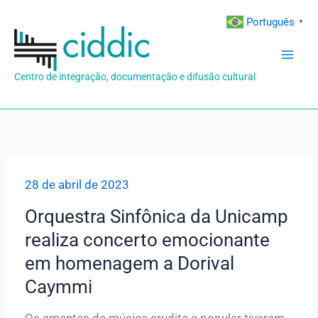
Ir
Português
▼
para
o
conteúdo
Centro de integração, documentação e difusão cultural
28 de abril de 2023
Orquestra Sinfônica da Unicamp
realiza concerto emocionante
em homenagem a Dorival
Caymmi
Os amantes da música erudita e popular tiveram