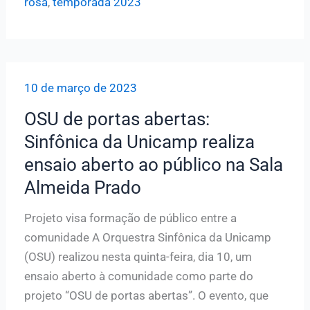
rosa
,
temporada 2023
Unicamp
abre
temporada
2023
10 de março de 2023
no
auditório
OSU de portas abertas:
da
Sinfônica da Unicamp realiza
FCM
ensaio aberto ao público na Sala
Almeida Prado
Projeto visa formação de público entre a
comunidade A Orquestra Sinfônica da Unicamp
(OSU) realizou nesta quinta-feira, dia 10, um
ensaio aberto à comunidade como parte do
projeto “OSU de portas abertas”. O evento, que