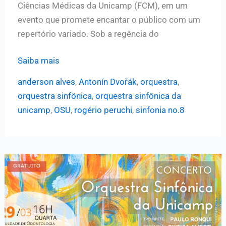
Ciências Médicas da Unicamp (FCM), em um
evento que promete encantar o público com um
repertório variado. Sob a regência do
Sinfônica
Saiba mais
da
anderson alves
,
Antonín Dvořák
,
orquestra
,
Unicamp
orquestra sinfônica
,
orquestra sinfônica da
apresenta
unicamp
,
OSU
,
rogério peruchi
,
sinfonia no.8
concerto
com
regência
do
maestro
Anderson
Alves