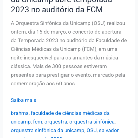
Campinas
2023 no auditório da FCM
A Orquestra Sinfônica da Unicamp (OSU) realizou
ontem, dia 16 de março, o concerto de abertura
da Temporada 2023 no auditório da Faculdade de
Ciências Médicas da Unicamp (FCM), em uma
noite inesquecível para os amantes da música
clássica. Mais de 300 pessoas estiveram
presentes para prestigiar o evento, marcado pela
comemoração aos 60 anos
Concerto
Saiba mais
da
brahms
,
faculdade de ciências médicas da
Orquestra
unicamp
,
fcm
,
orquestra
,
orquestra sinfônica
,
Sinfônica
orquestra sinfônica da unicamp
,
OSU
,
salvador
da