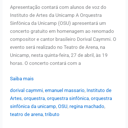
Apresentação contará com alunos de voz do
Instituto de Artes da Unicamp A Orquestra
Sinfônica da Unicamp (OSU) apresentará um
concerto gratuito em homenagem ao renomado
compositor e cantor brasileiro Dorival Caymmi. O
evento será realizado no Teatro de Arena, na
Unicamp, nesta quinta-feira, 27 de abril, às 19
horas. O concerto contará com a
Orquestra
Saiba mais
Sinfônica
dorival caymmi
,
emanuel massario
,
Instituto de
da
Artes
,
orquestra
,
orquestra sinfônica
,
orquestra
Unicamp
sinfônica da unicamp
,
OSU
,
regina machado
,
apresenta
teatro de arena
,
tributo
tributo
ao