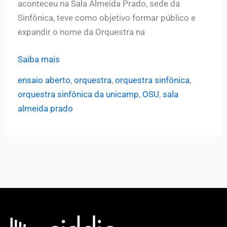
aconteceu na Sala Almeida Prado, sede da
Sinfônica, teve como objetivo formar público e
expandir o nome da Orquestra na
OSU
Saiba mais
de
ensaio aberto
,
orquestra
,
orquestra sinfônica
,
portas
orquestra sinfônica da unicamp
,
OSU
,
sala
abertas:
almeida prado
Sinfônica
da
Unicamp
realiza
ensaio
aberto
ao
público