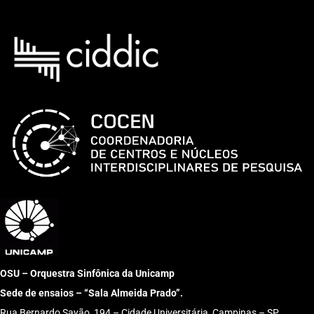
OSU – Orquestra Sinfônica da Unicamp
Sede de ensaios – “Sala Almeida Prado”.
Rua Bernardo Sayão, 194 – Cidade Universitária, Campinas – SP,