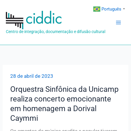
Ir
Português
▼
para
o
conteúdo
Centro de integração, documentação e difusão cultural
28 de abril de 2023
Orquestra Sinfônica da Unicamp
realiza concerto emocionante
em homenagem a Dorival
Caymmi
Os amantes da música erudita e popular tiveram