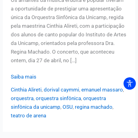
a oportunidade de prestigiar uma apresentação
única da Orquestra Sinfônica da Unicamp, regida
pela maestrina Cinthia Alireti, com a participação
dos alunos de canto popular do Instituto de Artes
da Unicamp, orientados pela professora Dra.
Regina Machado. O concerto, que aconteceu
ontem, dia 27 de abril, no […]
Orquestra
Saiba mais
Sinfônica
Cinthia Alireti
,
dorival caymmi
,
emanuel massaro
,
da
orquestra
,
orquestra sinfônica
,
orquestra
Unicamp
sinfônica da unicamp
,
OSU
,
regina machado
,
realiza
teatro de arena
concerto
emocionante
em