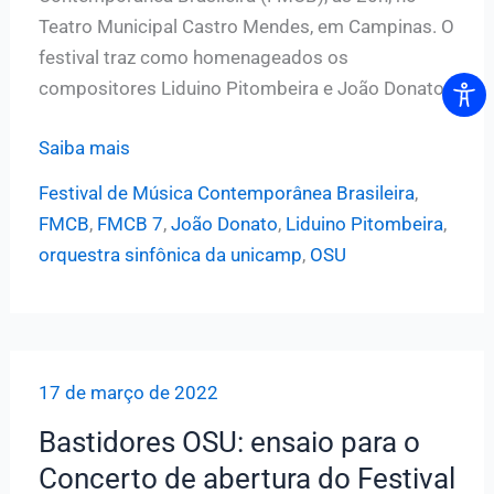
Teatro Municipal Castro Mendes, em Campinas. O
festival traz como homenageados os
compositores Liduino Pitombeira e João Donato.
Sinfônica
Saiba mais
da
Festival de Música Contemporânea Brasileira
,
Unicamp
FMCB
,
FMCB 7
,
João Donato
,
Liduino Pitombeira
,
realiza
orquestra sinfônica da unicamp
,
OSU
hoje
concerto
de
abertura
17 de março de 2022
do
Festival
Bastidores OSU: ensaio para o
de
Concerto de abertura do Festival
Música