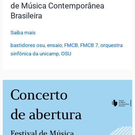
de Música Contemporânea
Contemporânea
Brasileira
Brasileira
Bastidores
Saiba mais
OSU:
bastidores osu
,
ensaio
,
FMCB
,
FMCB 7
,
orquestra
ensaio
sinfônica da unicamp
,
OSU
para
o
Concerto
de
abertura
do
Festival
de
Música
Contemporânea