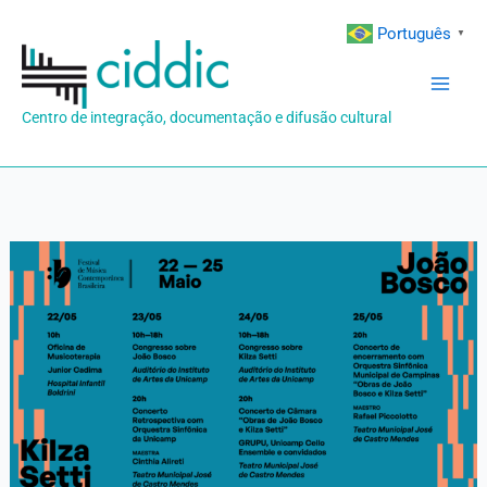
Ir
Português
▼
para
o
conteúdo
Centro de integração, documentação e difusão cultural