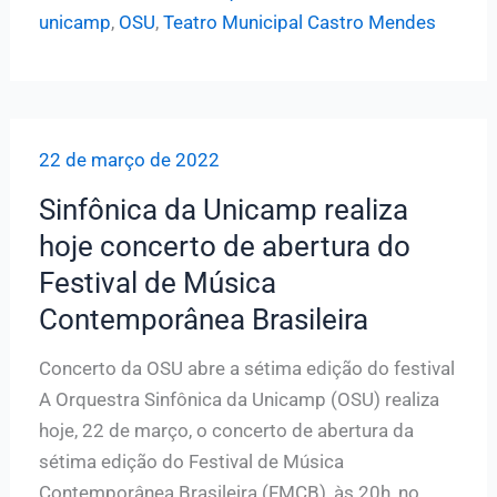
a
unicamp
,
OSU
,
Teatro Municipal Castro Mendes
sétima
edição
do
Festival
22 de março de 2022
de
Música
Sinfônica da Unicamp realiza
Contemporânea
hoje concerto de abertura do
Brasileira
Festival de Música
Contemporânea Brasileira
Concerto da OSU abre a sétima edição do festival
A Orquestra Sinfônica da Unicamp (OSU) realiza
hoje, 22 de março, o concerto de abertura da
sétima edição do Festival de Música
Contemporânea Brasileira (FMCB), às 20h, no