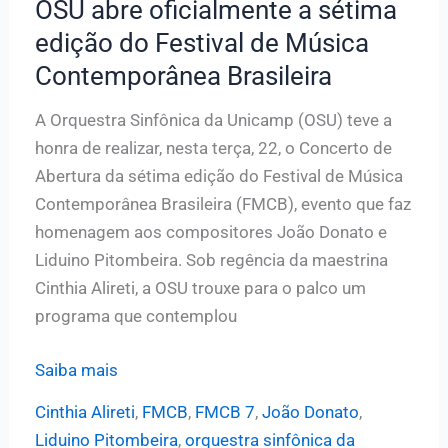
OSU abre oficialmente a sétima
Brasileira,
edição do Festival de Música
dia
Contemporânea Brasileira
23,
no
A Orquestra Sinfônica da Unicamp (OSU) teve a
Castro
honra de realizar, nesta terça, 22, o Concerto de
Mendes
Abertura da sétima edição do Festival de Música
Contemporânea Brasileira (FMCB), evento que faz
homenagem aos compositores João Donato e
Liduino Pitombeira. Sob regência da maestrina
Cinthia Alireti, a OSU trouxe para o palco um
programa que contemplou
OSU
Saiba mais
abre
Cinthia Alireti
,
FMCB
,
FMCB 7
,
João Donato
,
oficialmente
Liduino Pitombeira
,
orquestra sinfônica da