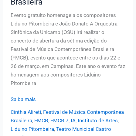
Brasileira
Evento gratuito homenageia os compositores
Liduino Pitombeira e João Donato A Orquestra
Sinfônica da Unicamp (OSU) irá realizar o
concerto de abertura da sétima edição do
Festival de Música Contemporânea Brasileira
(FMCB), evento que acontece entre os dias 22 e
26 de março, em Campinas. Este ano o evento faz
homenagem aos compositores Liduino
Pitombeira
Orquestra
Saiba mais
Sinfônica
Cinthia Alireti
,
Festival de Música Contemporânea
da
Brasileira
,
FMCB
,
FMCB 7
,
IA
,
Instituto de Artes
,
Unicamp
Liduino Pitombeira
,
Teatro Municipal Castro
abre