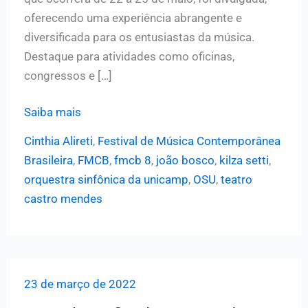
oferecendo uma experiência abrangente e
diversificada para os entusiastas da música.
Destaque para atividades como oficinas,
congressos e […]
OSU
Saiba mais
se
Cinthia Alireti
,
Festival de Música Contemporânea
apresenta
Brasileira
,
FMCB
,
fmcb 8
,
joão bosco
,
kilza setti
,
na
orquestra sinfônica da unicamp
,
OSU
,
teatro
8ª
castro mendes
edição
do
Festival
de
23 de março de 2022
Música
Contemporânea