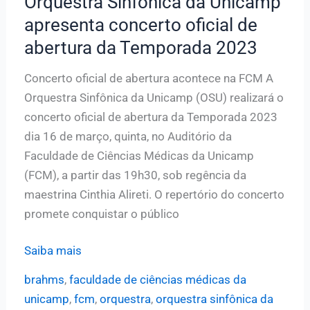
Orquestra Sinfônica da Unicamp
apresenta concerto oficial de
abertura da Temporada 2023
Concerto oficial de abertura acontece na FCM A
Orquestra Sinfônica da Unicamp (OSU) realizará o
concerto oficial de abertura da Temporada 2023
dia 16 de março, quinta, no Auditório da
Faculdade de Ciências Médicas da Unicamp
(FCM), a partir das 19h30, sob regência da
maestrina Cinthia Alireti. O repertório do concerto
promete conquistar o público
Orquestra
Saiba mais
Sinfônica
brahms
,
faculdade de ciências médicas da
da
unicamp
,
fcm
,
orquestra
,
orquestra sinfônica da
Unicamp