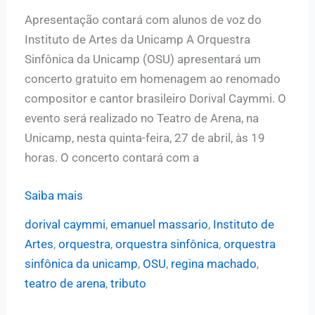
Apresentação contará com alunos de voz do
Instituto de Artes da Unicamp A Orquestra
Sinfônica da Unicamp (OSU) apresentará um
concerto gratuito em homenagem ao renomado
compositor e cantor brasileiro Dorival Caymmi. O
evento será realizado no Teatro de Arena, na
Unicamp, nesta quinta-feira, 27 de abril, às 19
horas. O concerto contará com a
Orquestra
Saiba mais
Sinfônica
dorival caymmi
,
emanuel massario
,
Instituto de
da
Artes
,
orquestra
,
orquestra sinfônica
,
orquestra
Unicamp
sinfônica da unicamp
,
OSU
,
regina machado
,
apresenta
teatro de arena
,
tributo
tributo
ao