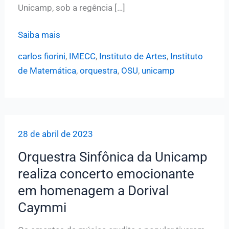
Unicamp, sob a regência […]
OSU
Saiba mais
e
carlos fiorini
,
IMECC
,
Instituto de Artes
,
Instituto
Orquestra
de Matemática
,
orquestra
,
OSU
,
unicamp
do
Depto.
de
Música
28 de abril de 2023
da
Unicamp
Orquestra Sinfônica da Unicamp
se
realiza concerto emocionante
unem
em homenagem a Dorival
para
Caymmi
série
de