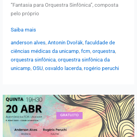
“Fantasia para Orquestra Sinfônica”, composta
pelo próprio
Maestro
Saiba mais
Anderson
anderson alves
,
Antonín Dvořák
,
faculdade de
Alves
ciências médicas da unicamp
,
fcm
,
orquestra
,
será
orquestra sinfônica
,
orquestra sinfônica da
o
unicamp
,
OSU
,
osvaldo lacerda
,
rogério peruchi
regente
da
próxima
apresentação
da
OSU;
conheça
mais