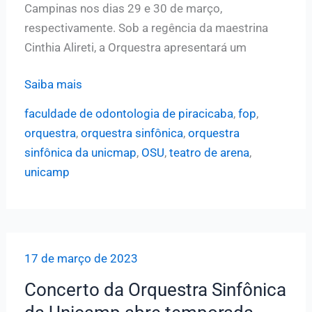
Campinas nos dias 29 e 30 de março,
respectivamente. Sob a regência da maestrina
Cinthia Alireti, a Orquestra apresentará um
Orquestra
Saiba mais
Sinfônica
faculdade de odontologia de piracicaba
,
fop
,
da
orquestra
,
orquestra sinfônica
,
orquestra
Unicamp
sinfônica da unicmap
,
OSU
,
teatro de arena
,
se
unicamp
apresenta
gratuitamente
nos
campi
17 de março de 2023
de
Piracicaba
Concerto da Orquestra Sinfônica
e