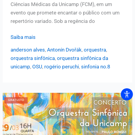
Ciências Médicas da Unicamp (FCM), em um
evento que promete encantar o público com um
repertório variado. Sob a regência do
Sinfônica
Saiba mais
da
anderson alves
,
Antonín Dvořák
,
orquestra
,
Unicamp
orquestra sinfônica
,
orquestra sinfônica da
apresenta
unicamp
,
OSU
,
rogério peruchi
,
sinfonia no.8
concerto
com
regência
do
maestro
Anderson
Alves