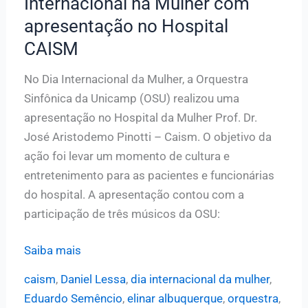
Internacional na Mulher com
na
apresentação no Hospital
Sala
Almeida
CAISM
Prado
No Dia Internacional da Mulher, a Orquestra
Sinfônica da Unicamp (OSU) realizou uma
apresentação no Hospital da Mulher Prof. Dr.
José Aristodemo Pinotti – Caism. O objetivo da
ação foi levar um momento de cultura e
entretenimento para as pacientes e funcionárias
do hospital. A apresentação contou com a
participação de três músicos da OSU:
Sinfônica
Saiba mais
da
caism
,
Daniel Lessa
,
dia internacional da mulher
,
Unicamp
Eduardo Semêncio
,
elinar albuquerque
,
orquestra
,
faz