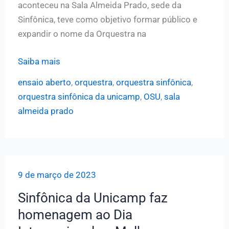
aconteceu na Sala Almeida Prado, sede da
Sinfônica, teve como objetivo formar público e
expandir o nome da Orquestra na
OSU
Saiba mais
de
ensaio aberto
,
orquestra
,
orquestra sinfônica
,
portas
orquestra sinfônica da unicamp
,
OSU
,
sala
abertas:
almeida prado
Sinfônica
da
Unicamp
realiza
9 de março de 2023
ensaio
aberto
Sinfônica da Unicamp faz
ao
homenagem ao Dia
público