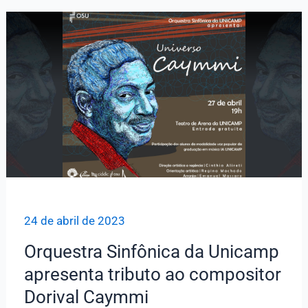
homenagem
a
Dorival
Caymmi
24 de abril de 2023
Orquestra Sinfônica da Unicamp
apresenta tributo ao compositor
Dorival Caymmi