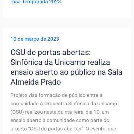
rosa
,
temporada 2023
Unicamp
abre
temporada
2023
10 de março de 2023
no
auditório
OSU de portas abertas:
da
Sinfônica da Unicamp realiza
FCM
ensaio aberto ao público na Sala
Almeida Prado
Projeto visa formação de público entre a
comunidade A Orquestra Sinfônica da Unicamp
(OSU) realizou nesta quinta-feira, dia 10, um
ensaio aberto à comunidade como parte do
projeto “OSU de portas abertas”. O evento, que