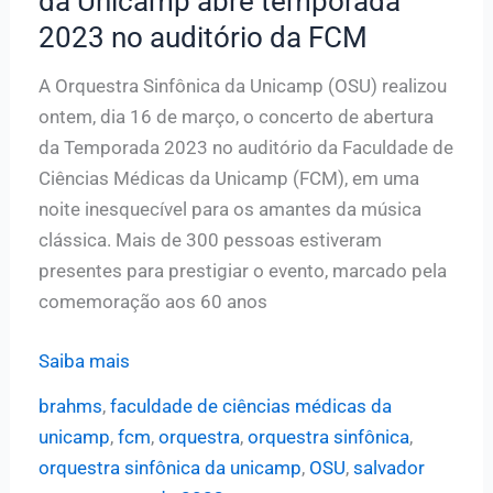
da Unicamp abre temporada
Campinas
2023 no auditório da FCM
A Orquestra Sinfônica da Unicamp (OSU) realizou
ontem, dia 16 de março, o concerto de abertura
da Temporada 2023 no auditório da Faculdade de
Ciências Médicas da Unicamp (FCM), em uma
noite inesquecível para os amantes da música
clássica. Mais de 300 pessoas estiveram
presentes para prestigiar o evento, marcado pela
comemoração aos 60 anos
Concerto
Saiba mais
da
brahms
,
faculdade de ciências médicas da
Orquestra
unicamp
,
fcm
,
orquestra
,
orquestra sinfônica
,
Sinfônica
orquestra sinfônica da unicamp
,
OSU
,
salvador
da