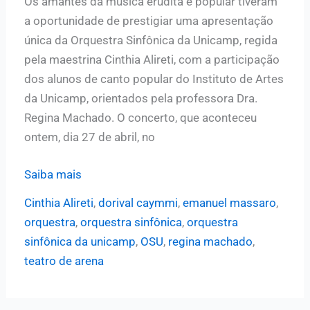
Os amantes da música erudita e popular tiveram
concertos
a oportunidade de prestigiar uma apresentação
especiais
única da Orquestra Sinfônica da Unicamp, regida
pela maestrina Cinthia Alireti, com a participação
dos alunos de canto popular do Instituto de Artes
da Unicamp, orientados pela professora Dra.
Regina Machado. O concerto, que aconteceu
ontem, dia 27 de abril, no
Orquestra
Saiba mais
Sinfônica
Cinthia Alireti
,
dorival caymmi
,
emanuel massaro
,
da
orquestra
,
orquestra sinfônica
,
orquestra
Unicamp
sinfônica da unicamp
,
OSU
,
regina machado
,
realiza
teatro de arena
concerto
emocionante
em