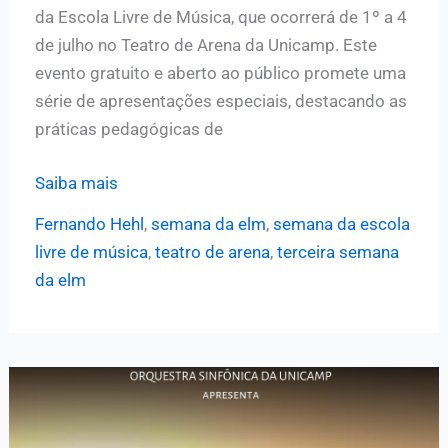
da Escola Livre de Música, que ocorrerá de 1º a 4
de julho no Teatro de Arena da Unicamp. Este
evento gratuito e aberto ao público promete uma
série de apresentações especiais, destacando as
práticas pedagógicas de
ELM
Saiba mais
realiza
Fernando Hehl
,
semana da elm
,
semana da escola
a
livre de música
,
teatro de arena
,
terceira semana
terceira
da elm
3ª
edição
da
Semana
da
Escola