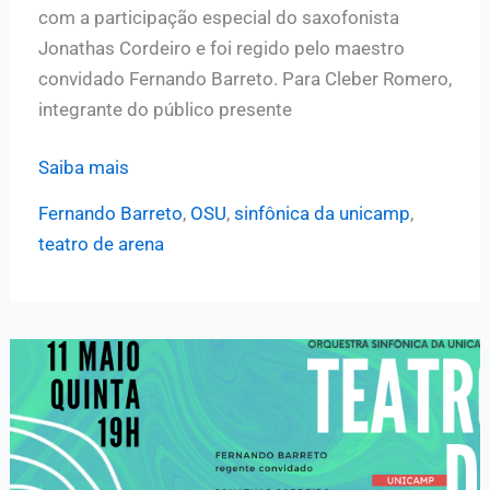
com a participação especial do saxofonista
de
Jonathas Cordeiro e foi regido pelo maestro
Arena
convidado Fernando Barreto. Para Cleber Romero,
integrante do público presente
Fernando
Saiba mais
Barreto
Fernando Barreto
,
OSU
,
sinfônica da unicamp
,
conduz
teatro de arena
Sinfônica
da
Unicamp
em
mais
uma
bela
noite