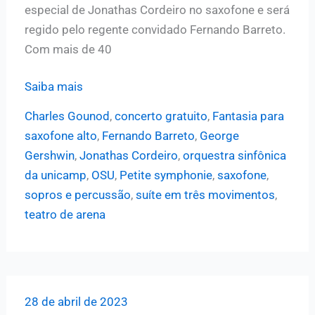
especial de Jonathas Cordeiro no saxofone e será
regido pelo regente convidado Fernando Barreto.
Com mais de 40
OSU
Saiba mais
apresenta
Charles Gounod
,
concerto gratuito
,
Fantasia para
concerto
saxofone alto
,
Fernando Barreto
,
George
gratuito
Gershwin
,
Jonathas Cordeiro
,
orquestra sinfônica
no
da unicamp
,
OSU
,
Petite symphonie
,
saxofone
,
Teatro
sopros e percussão
,
suíte em três movimentos
,
de
teatro de arena
Arena
com
regência
de
28 de abril de 2023
Fernando