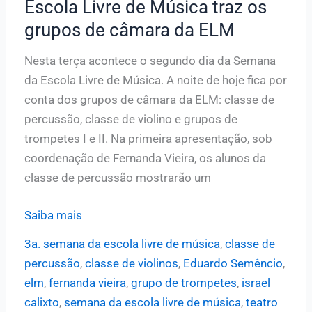
Escola Livre de Música traz os
direção
grupos de câmara da ELM
e
piano
Nesta terça acontece o segundo dia da Semana
do
da Escola Livre de Música. A noite de hoje fica por
oboísta
conta dos grupos de câmara da ELM: classe de
Martin
percussão, classe de violino e grupos de
Lazarov
trompetes I e II. Na primeira apresentação, sob
coordenação de Fernanda Vieira, os alunos da
classe de percussão mostrarão um
Segundo
Saiba mais
dia
3a. semana da escola livre de música
,
classe de
da
percussão
,
classe de violinos
,
Eduardo Semêncio
,
Semana
elm
,
fernanda vieira
,
grupo de trompetes
,
israel
da
calixto
,
semana da escola livre de música
,
teatro
Escola