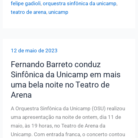
felipe gadioli
,
orquestra sinfônica da unicamp
,
é
teatro de arena
,
unicamp
o
regente
convidado
da
12 de maio de 2023
Sinfônica
da
Fernando Barreto conduz
Unicamp
Sinfônica da Unicamp em mais
para
uma bela noite no Teatro de
o
Arena
concerto
de
A Orquestra Sinfônica da Unicamp (OSU) realizou
boas-
uma apresentação na noite de ontem, dia 11 de
vindas
maio, às 19 horas, no Teatro de Arena da
no
Unicamp. Com entrada franca, o concerto contou
Teatro