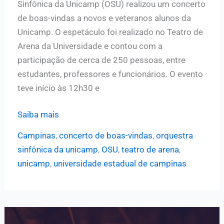
Sinfônica da Unicamp (OSU) realizou um concerto
de boas-vindas a novos e veteranos alunos da
Unicamp. O espetáculo foi realizado no Teatro de
Arena da Universidade e contou com a
participação de cerca de 250 pessoas, entre
estudantes, professores e funcionários. O evento
teve início às 12h30 e
Sinfônica
Saiba mais
da
Campinas
,
concerto de boas-vindas
,
orquestra
Unicamp
sinfônica da unicamp
,
OSU
,
teatro de arena
,
realiza
unicamp
,
universidade estadual de campinas
concerto
de
boas-
vindas