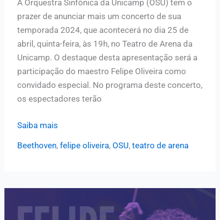
A Orquestra Sinfônica da Unicamp (OSU) tem o
prazer de anunciar mais um concerto de sua
temporada 2024, que acontecerá no dia 25 de
abril, quinta-feira, às 19h, no Teatro de Arena da
Unicamp. O destaque desta apresentação será a
participação do maestro Felipe Oliveira como
convidado especial. No programa deste concerto,
os espectadores terão
Orquestra
Saiba mais
Sinfônica
Beethoven
,
felipe oliveira
,
OSU
,
teatro de arena
da
Unicamp
recebe
o
maestro