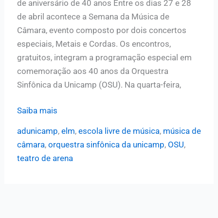
de aniversário de 40 anos Entre os dias 27 e 28
de abril acontece a Semana da Música de
Câmara, evento composto por dois concertos
especiais, Metais e Cordas. Os encontros,
gratuitos, integram a programação especial em
comemoração aos 40 anos da Orquestra
Sinfônica da Unicamp (OSU). Na quarta-feira,
OSU
Saiba mais
realiza
adunicamp
,
elm
,
escola livre de música
,
música de
Semana
câmara
,
orquestra sinfônica da unicamp
,
OSU
,
da
teatro de arena
Música
de
Câmara
com