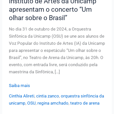
Instituto de Artes da Unicamp
apresentam o concerto “Um
olhar sobre o Brasil”
No dia 31 de outubro de 2024, a Orquestra
Sinfônica da Unicamp (OSU) se une aos alunos de
Voz Popular do Instituto de Artes (IA) da Unicamp
para apresentar o espetáculo “Um olhar sobre o
Brasil”, no Teatro de Arena da Unicamp, às 20h. O
evento, com entrada livre, será conduzido pela
maestrina da Sinfônica, […]
OSU
Saiba mais
e
Cinthia Alireti
,
cintia zanco
,
orquestra sinfôncia da
alunos
unicamp
,
OSU
,
regina amchado
,
teatro de arena
de
Voz