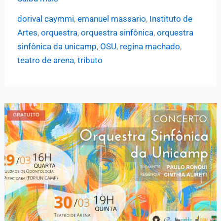
Sinfônica
dorival caymmi
,
emanuel massario
,
Instituto de
da
Artes
,
orquestra
,
orquestra sinfônica
,
orquestra
Unicamp
sinfônica da unicamp
,
OSU
,
regina machado
,
apresenta
teatro de arena
,
tributo
tributo
ao
compositor
Dorival
Caymmi