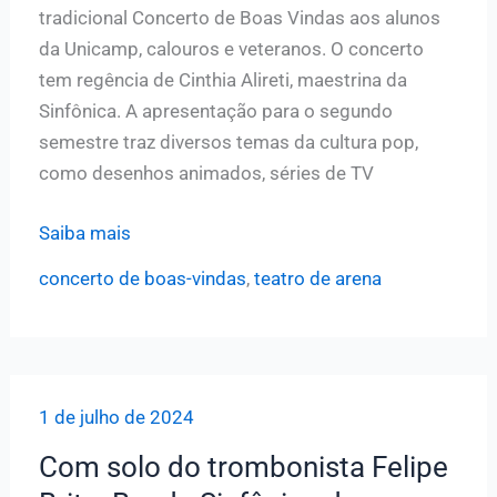
tradicional Concerto de Boas Vindas aos alunos
da Unicamp, calouros e veteranos. O concerto
tem regência de Cinthia Alireti, maestrina da
Sinfônica. A apresentação para o segundo
semestre traz diversos temas da cultura pop,
como desenhos animados, séries de TV
Sinfônica
Saiba mais
da
concerto de boas-vindas
,
teatro de arena
Unicamp
realiza
concerto
de
1 de julho de 2024
Boas
Vindas
Com solo do trombonista Felipe
nesta