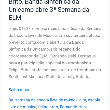
Brito, Banda Sinfônica da
terça,
Unicamp abre 3ª Semana da
06,
ELM
no
Teatro
Hoje, 01/07, começa mais uma edição da Semana
de
da Escola Livre de Música. Em sua terceira etapa,
Arena
o evento conta com a abertura da Banda
Sinfônica da Unicamp, sob regência do
coordenador da ELM, Fernando Hehl. Destaque
para a participação especial do trombonista
Felipe Brito, professor assistente de trombone da
Southeast Missouri State University, Estados
Com
Saiba mais
solo
3a. semana da escola livre de música
,
elm
,
escola
do
livre de música
,
felipe brito
,
Fernando Hehl
,