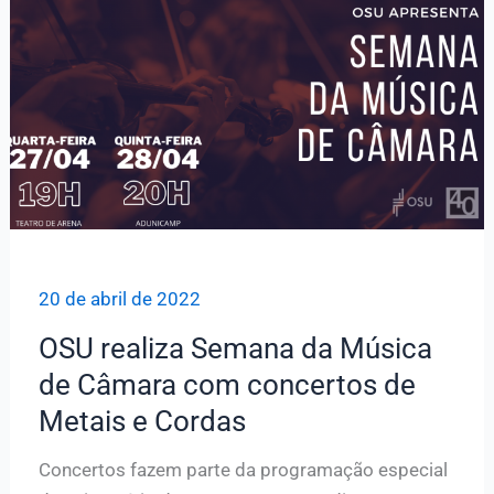
aos
alunos;
veja
fotos
20 de abril de 2022
OSU realiza Semana da Música
de Câmara com concertos de
Metais e Cordas
Concertos fazem parte da programação especial