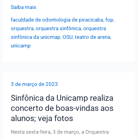
Orquestra
Saiba mais
Sinfônica
faculdade de odontologia de piracicaba
,
fop
,
da
orquestra
,
orquestra sinfônica
,
orquestra
Unicamp
sinfônica da unicmap
,
OSU
,
teatro de arena
,
se
unicamp
apresenta
gratuitamente
nos
campi
3 de março de 2023
de
Piracicaba
Sinfônica da Unicamp realiza
e
concerto de boas-vindas aos
Campinas
alunos; veja fotos
Nesta sexta-feira, 3 de março, a Orquestra