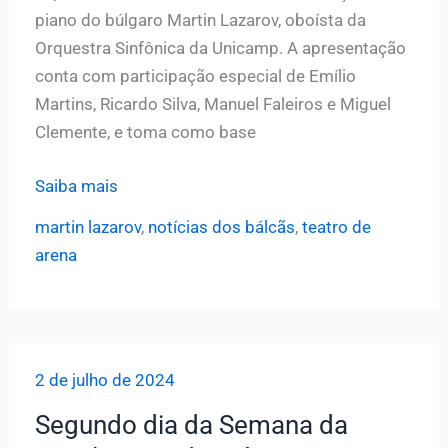
piano do búlgaro Martin Lazarov, oboísta da
Orquestra Sinfônica da Unicamp. A apresentação
conta com participação especial de Emílio
Martins, Ricardo Silva, Manuel Faleiros e Miguel
Clemente, e toma como base
Teatro
Saiba mais
de
martin lazarov
,
notícias dos bálcãs
,
teatro de
Arena
arena
recebe
o
concerto
“Notícias
2 de julho de 2024
dos
Bálcãs”,
Segundo dia da Semana da
com