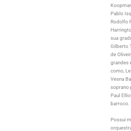
Koopman,
Pablo Isq
Rodolfo F
Harringto
sua grad
Gilberto
de Olivei
grandes n
como, Len
Vesna Ba
soprano 
Paul Ell
barroco.
Possui m
orquestr