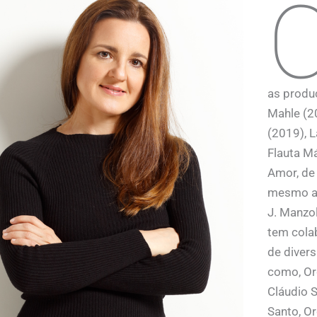
as produ
Mahle (2
(2019), L
Flauta Má
Amor, de 
mesmo an
J. Manzo
tem cola
de divers
como, Or
Cláudio S
Santo, O