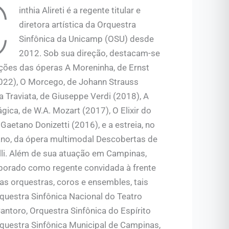
C
inthia Alireti é a regente titular e
diretora artística da Orquestra
Sinfônica da Unicamp (OSU) desde
2012. Sob sua direção, destacam-se
ções das óperas A Moreninha, de Ernst
022), O Morcego, de Johann Strauss
a Traviata, de Giuseppe Verdi (2018), A
gica, de W.A. Mozart (2017), O Elixir do
Gaetano Donizetti (2016), e a estreia, no
o, da ópera multimodal Descobertas de
lli. Além de sua atuação em Campinas,
borado como regente convidada à frente
as orquestras, coros e ensembles, tais
questra Sinfônica Nacional do Teatro
antoro, Orquestra Sinfônica do Espírito
rquestra Sinfônica Municipal de Campinas,