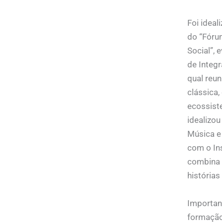
Foi ideal
do “Fóru
Social”, 
de Integr
qual reun
clássica,
ecossist
idealizou
Música e 
com o Ins
combina 
história
Importan
formação