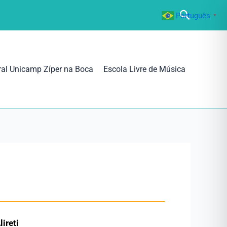
Pesquisa
Português
▼
ral Unicamp Zíper na Boca
Escola Livre de Música
lireti