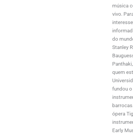
música c
vivo. Pa
interesse
informad
do mundo
Stanley R
Bauguess
Panthaki,
quem est
Universi
fundou o
instrume
barrocas.
ópera Tig
instrume
Early Mus