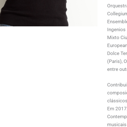
Orquestr
Collegiu
Ensemble 
Ingenios
Mixto Ci
European
Dolce Te
(Paris), 
entre out
Contribui
composi
clássicos
Em 2017,
Contempo
musicais