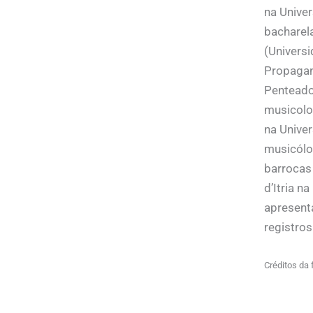
na Univer
bacharel
(Univers
Propagan
Penteado
musicolo
na Unive
musicólog
barrocas 
d’Itria na
apresent
registro
Créditos da