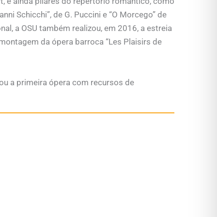
t, e ainda pilares do repertório romântico, como
Gianni Schicchi”, de G. Puccini e “O Morcego” de
ional, a OSU também realizou, em 2016, a estreia
 montagem da ópera barroca “Les Plaisirs de
zou a primeira ópera com recursos de