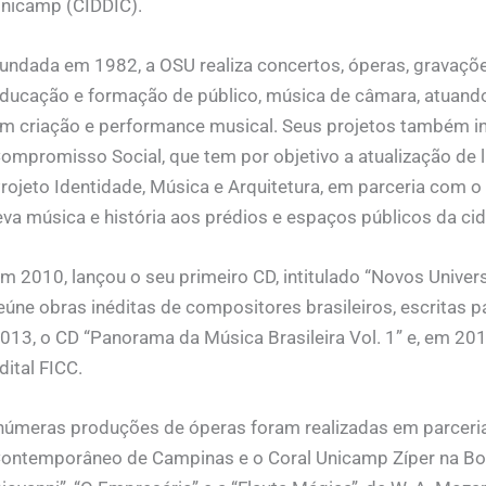
nicamp (CIDDIC).
undada em 1982, a OSU realiza concertos, óperas, gravaçõ
ducação e formação de público, música de câmara, atuand
m criação e performance musical. Seus projetos também i
ompromisso Social, que tem por objetivo a atualização de l
rojeto Identidade, Música e Arquitetura, em parceria com o I
eva música e história aos prédios e espaços públicos da c
m 2010, lançou o seu primeiro CD, intitulado “Novos Univer
eúne obras inéditas de compositores brasileiros, escritas 
013, o CD “Panorama da Música Brasileira Vol. 1” e, em 201
dital FICC.
númeras produções de óperas foram realizadas em parceri
ontemporâneo de Campinas e o Coral Unicamp Zíper na Boca