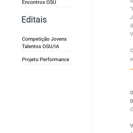
G
Encontros OSU
“
J
Editais
d
V
Competição Jovens
Talentos OSU/IA
C
a
Projeto Performance
O
D
C
V