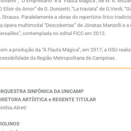
iovanni”, “O Empresário” e a “Flauta Mágica”, de W. A. Mozar
O Elixir do Amor” de G. Donizetti, “La traviata” de G.Verdi, “
. Strauss. Paralelamente a obras do repertório lírico tradic
a ópera multimodal “Descobertas” de Jônatas Manzolli e a
ersailles”, contemplada no edital FICC em 2012.
om a produção da “A Flauta Mágica”, em 2017, a OSU reali
cessibilidade da Região Metropolitana de Campinas.
RQUESTRA SINFÔNICA DA UNICAMP
IRETORA ARTÍSTICA e REGENTE TITULAR
inthia Alireti
IOLINOS