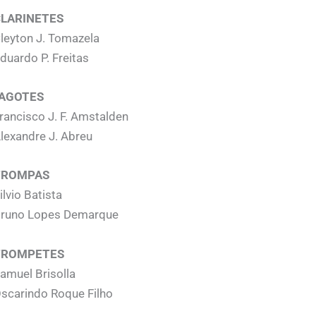
LARINETES
leyton J. Tomazela
duardo P. Freitas
FAGOTES
rancisco J. F. Amstalden
lexandre J. Abreu
TROMPAS
ilvio Batista
runo Lopes Demarque
TROMPETES
amuel Brisolla
scarindo Roque Filho