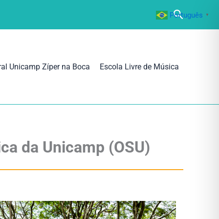
Pesquisa
Português
▼
ral Unicamp Zíper na Boca
Escola Livre de Música
nica da Unicamp (OSU)