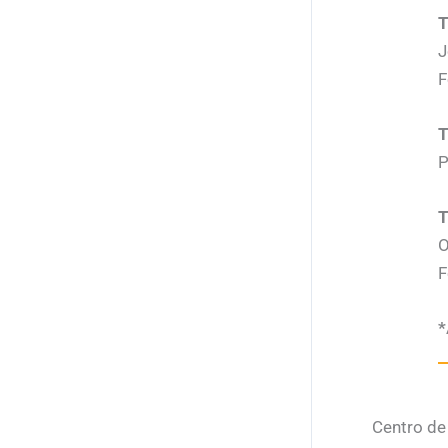
J
F
P
O
F
*
Centro de