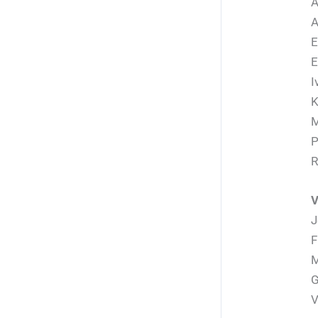
A
A
E
E
I
K
M
P
R
V
J
F
M
G
V