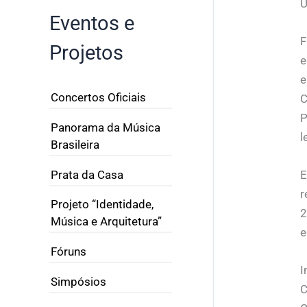
U
Eventos e
F
Projetos
e
e
Concertos Oficiais
C
P
Panorama da Música
l
Brasileira
Prata da Casa
E
r
Projeto “Identidade,
2
Música e Arquitetura”
e
Fóruns
I
Simpósios
C