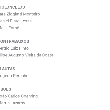
VIOLONCELOS
ara Ziggiatti Monteiro
aniel Pinto Lessa
eila Tomé
CONTRABAIXOS
ergio Luiz Pinto
ilipe Augusto Vieira da Costa
FLAUTAS
ogério Peruchi
OBOÉS
oão Carlos Goehring
artin Lazarov