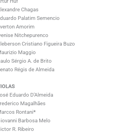
rtur Huf
lexandre Chagas
duardo Palatim Semencio
verton Amorim
venise Nitchepurenco
leberson Cristiano Figueira Buzo
aurizio Maggio
aulo Sérgio A. de Brito
enato Régis de Almeida
IOLAS
osé Eduardo D’Almeida
rederico Magalhães
arcos Rontani
*
iovanni Barbosa Melo
ictor R. Ribeiro