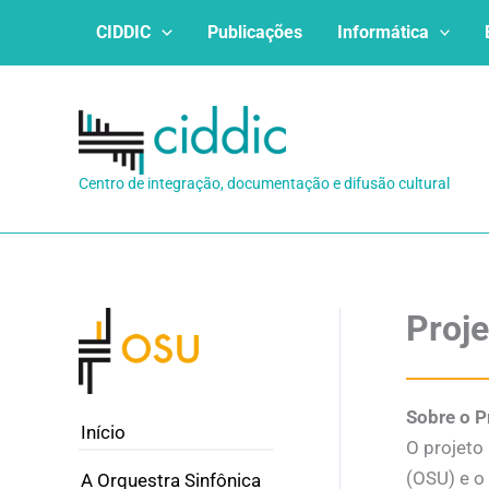
Ir
CIDDIC
Publicações
Informática
para
o
conteúdo
Centro de integração, documentação e difusão cultural
Proje
Sobre o P
Início
O projeto
(OSU) e o
A Orquestra Sinfônica