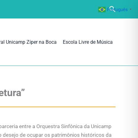
Pesquisa
Português
▼
ral Unicamp Zíper na Boca
Escola Livre de Música
etura”
 parceria entre a Orquestra Sinfônica da Unicamp
do desejo de ocupar os patrimônios históricos da