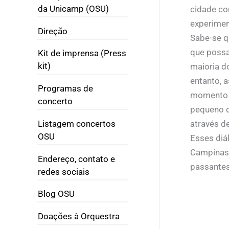
da Unicamp (OSU)
cidade co
experimen
Direção
Sabe-se q
que possa
Kit de imprensa (Press
kit)
maioria d
entanto, 
Programas de
momento p
concerto
pequeno d
através de
Listagem concertos
OSU
Esses diá
Campinas 
Endereço, contato e
passantes
redes sociais
Blog OSU
Doações à Orquestra