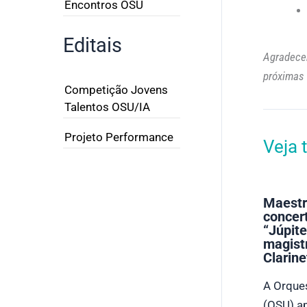
Encontros OSU
Editais
Agradecem
próximas 
Competição Jovens
Talentos OSU/IA
Projeto Performance
Veja
Maestr
concer
“Júpite
magist
Clarine
A Orque
(OSU) ap