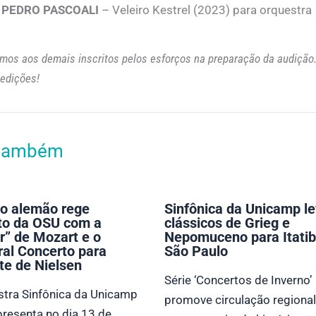
PEDRO PASCOALI
– Veleiro Kestrel (2023) para orquestra
os aos demais inscritos pelos esforços na preparação da audição
edições!
 também
o alemão rege
Sinfônica da Unicamp l
to da OSU com a
clássicos de Grieg e
r” de Mozart e o
Nepomuceno para Itatib
ral Concerto para
São Paulo
te de Nielsen
Série ‘Concertos de Inverno’
stra Sinfônica da Unicamp
promove circulação regional
resenta no dia 13 de