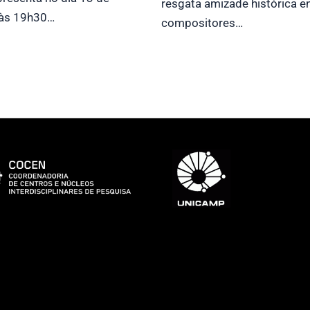
resgata amizade histórica e
 às 19h30…
compositores…