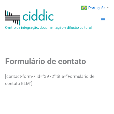
Ir
Português
▼
para
o
conteúdo
Centro de integração, documentação e difusão cultural
Formulário de contato
[contact-form-7 id=”3972″ title=”Formulário de
contato ELM”]