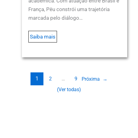
acadêmica. Com atuação entre Brasil e
França, Pëu constrói uma trajetória
marcada pelo diálogo…
Saiba mais
1
2
…
9
Próxima
→
(Ver todas)