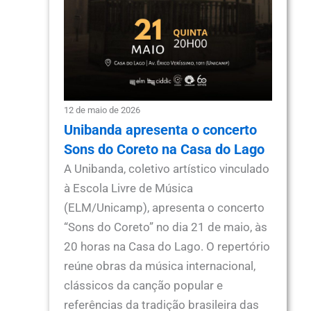
12 de maio de 2026
Unibanda apresenta o concerto
Sons do Coreto na Casa do Lago
A Unibanda, coletivo artístico vinculado
à Escola Livre de Música
(ELM/Unicamp), apresenta o concerto
“Sons do Coreto” no dia 21 de maio, às
20 horas na Casa do Lago. O repertório
reúne obras da música internacional,
clássicos da canção popular e
referências da tradição brasileira das