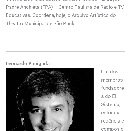
Padre Anchieta (FPA) – Centro Paulista de Rádio e TV
Educativas. Coordena, hoje, o Arquivo Artístico do
Theatro Municipal de São Paulo.
Leonardo Panigada
Um dos
membros
fundadore
s do El
Sistema,
estudou
regência e
composiç