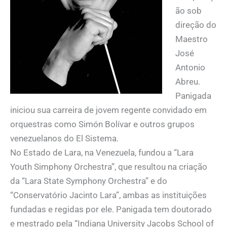
ão sob
direção do
Maestro
José
Antonio
Abreu.
Panigada
iniciou sua carreira de jovem regente convidado em
orquestras como Simón Bolívar e outros grupos
venezuelanos do El Sistema.
No Estado de Lara, na Venezuela, fundou a “Lara
Youth Simphony Orchestra”, que resultou na criação
da “Lara State Symphony Orchestra” e do
“Conservatório Jacinto Lara”, ambas as instituições
fundadas e regidas por ele. Panigada tem doutorado
e mestrado pela “Indiana University Jacobs School of