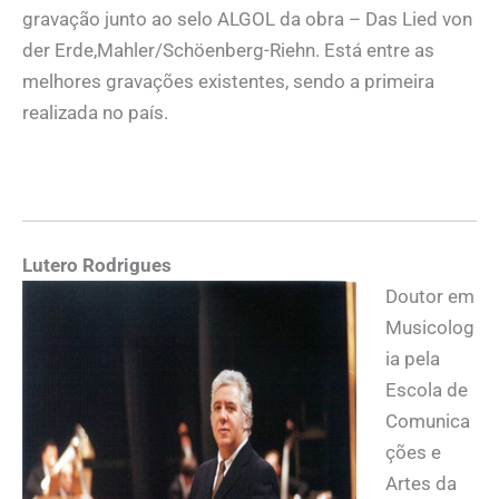
gravação junto ao selo ALGOL da obra – Das Lied von
der Erde,Mahler/Schöenberg-Riehn. Está entre as
melhores gravações existentes, sendo a primeira
realizada no país.
Lutero Rodrigues
Doutor em
Musicolog
ia pela
Escola de
Comunica
ções e
Artes da