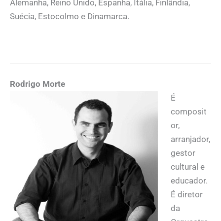
Alemanha, Reino Unido, Espanha, Itália, Finlândia,
Suécia, Estocolmo e Dinamarca.
Rodrigo Morte
É
composit
or,
arranjador,
gestor
cultural e
educador.
É diretor
da