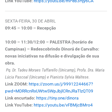
Link YouTube:
https://youtu.be/mPeb3Hjy6CA
SEXTA-FEIRA, 30 DE ABRIL
09:45 – 10:00 – Recepção
10:00 – 11:30/12:00 – PALESTRA (horário de
Campinas) – Redescobrindo Dinorá de Carvalho:
novas iniciativas na difusão e divulgação de sua
obra.
Pq. Dr. Tadeu Moraes Taffarello (Unicamp), Profa. Dra. Maria
Lúcia Pascoal (Unicamp) e Pianista Sylvia Maltese.
Link ZOOM:
https://zoom.us/j/99912244667?
pwd=MDRRcnRxUWtwSWpJbjlCRnJRaTlzQT09
Link encurtado:
https://tiny.one/dinora
Link YouTube:
https://youtu.be/vFBMjcBMro4