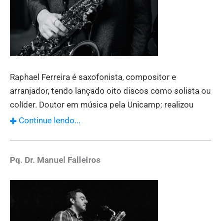
Raphael Ferreira é saxofonista, compositor e
arranjador, tendo lançado oito discos como solista ou
colíder. Doutor em música pela Unicamp; realizou
pós-doutorado na University of North Texas/EUA.
Continue lendo...
Atualmente é professor da Universidade Federal de
Uberlândia, onde atua na graduação e pós-graduação
em música.
Pq. Dr. Manuel Falleiros