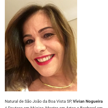
em festivais como Festival ?Música?-USP, Conexões
Sonoras 2 -MIS (BRA), Ibrasotop 33 (BRA), Net
Concerto (BRA-UK). Prêmio de Composição Clássica
da Funarte, com sua obra “O Uiraçu”.
Natural de São João da Boa Vista SP,
Vívian Nogueira