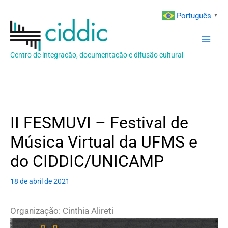
Ir
Português
▼
para
o
conteúdo
Centro de integração, documentação e difusão cultural
II FESMUVI – Festival de
Música Virtual da UFMS e
do CIDDIC/UNICAMP
18 de abril de 2021
Organização: Cinthia Alireti