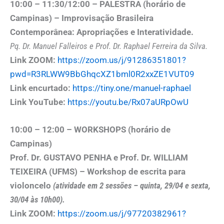
10:00 – 11:30/12:00 – PALESTRA (horário de
Campinas) – Improvisação Brasileira
Contemporânea: Apropriações e Interatividade.
Pq. Dr. Manuel Falleiros e Prof. Dr. Raphael Ferreira da Silva.
Link ZOOM:
https://zoom.us/j/91286351801?
pwd=R3RLWW9BbGhqcXZ1bml0R2xxZE1VUT09
Link encurtado:
https://tiny.one/manuel-raphael
Link YouTube:
https://youtu.be/Rx07aURpOwU
10:00 – 12:00 – WORKSHOPS (horário de
Campinas)
Prof. Dr. GUSTAVO PENHA e Prof. Dr. WILLIAM
TEIXEIRA (UFMS) – Workshop de escrita para
violoncelo
(atividade em 2 sessões – quinta, 29/04 e sexta,
30/04 às 10h00).
Link ZOOM:
https://zoom.us/j/97720382961?