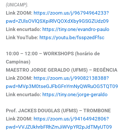
(UNICAMP).
Link ZOOM:
https://zoom.us/j/96794964233?
pwd=ZUlsOVlQSXpiRlVQOXdXby9GSGZUdz09
Link encurtado:
https://tiny.one/evandro-paulo
Link YouTube:
https://youtu.be/fsspzedFfsc
10:00 – 12:00 – WORKSHOPS (horário de
Campinas)
MAESTRO JORGE GERALDO (UFMS) – REGÊNCIA
Link ZOOM:
https://zoom.us/j/99082138388?
pwd=MVp3M0tseGJFbGFnYmNyQWRuOG5TQT09
Link encurtado:
https://tiny.one/jorge-geraldo
Prof. JACKES DOUGLAS (UFMS) – TROMBONE
Link ZOOM:
https://zoom.us/j/94164942806?
pwd=VVJZUkhrbFRhZmJiWVpYR2pJdTMyUT09