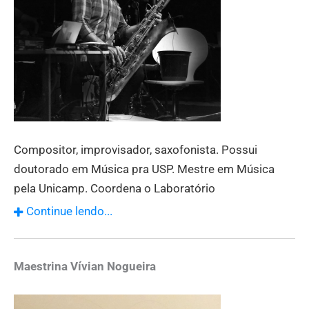
Compositor, improvisador, saxofonista. Possui
doutorado em Música pra USP. Mestre em Música
pela Unicamp. Coordena o Laboratório
Multidisciplinar de Improvisação, Criatividade e
Continue lendo...
Cognição Musical. Pesquisador carreira PQ do Centro
de Integração Documentação e Difusão Cultural da
Unicamp e supervisor da Escola Livre de Música da
Maestrina Vívian Nogueira
Unicamp. Participou de concertos com
improvisadores da Tailândia, Espanha e Reino Unido, e