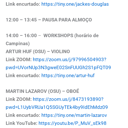
Link encurtado:
https://tiny.one/jackes-douglas
12:00 – 13:45 – PAUSA PARA ALMOÇO
14:00 – 16:00
–
WORKSHOPS (horário de
Campinas)
ARTUR HUF (OSU) – VIOLINO
Link ZOOM:
https://zoom.us/j/97996504903?
pwd=UVorNUp3N3gweE02SnFUUGh2S1pFQT09
Link encurtado:
https://tiny.one/artur-huf
MARTIN LAZAROV (OSU) – OBOÉ
Link ZOOM:
https://zoom.us/j/8473193890?
pwd=L1UybVRUa1Q5SGUyTEk4by9IdEhMdz09
Link encurtado:
https://tiny.one/martin-lazarov
Link YouTube:
https://youtu.be/P_MuV_sEk98