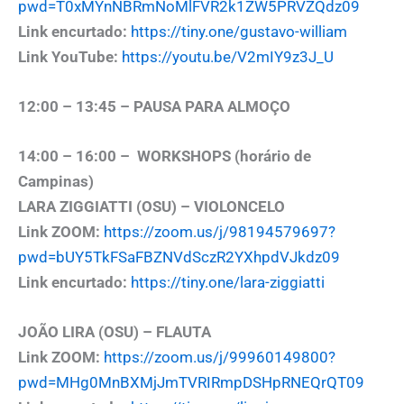
pwd=T0xMYnNBRmNoMlFVR2k1ZW5PRVZQdz09
Link encurtado:
https://tiny.one/gustavo-william
Link YouTube:
https://youtu.be/V2mIY9z3J_U
12:00 – 13:45 – PAUSA PARA ALMOÇO
14:00 – 16:00 – WORKSHOPS (horário de
Campinas)
LARA ZIGGIATTI (OSU) – VIOLONCELO
Link ZOOM:
https://zoom.us/j/98194579697?
pwd=bUY5TkFSaFBZNVdSczR2YXhpdVJkdz09
Link encurtado:
https://tiny.one/lara-ziggiatti
JOÃO LIRA (OSU) – FLAUTA
Link ZOOM:
https://zoom.us/j/99960149800?
pwd=MHg0MnBXMjJmTVRIRmpDSHpRNEQrQT09