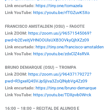
Link encurtado:
https://tiny.one/tomazela
Link YouTube:
https://youtu.be/rfTGZuvK5Xo
FRANCISCO AMSTALDEN (OSU) – FAGOTE
Link ZOOM:
https://zoom.us/j/96571545069?
pwd=b2EveitjVHNOOUlsUXB3OVkyQjhXZz09
Link encurtado:
https://tiny.one/francisco-amstalden
Link YouTube:
https://youtu.be/zdxClZ4sRVA
BRUNO DEMARQUE (OSU) – TROMPA
Link ZOOM:
https://zoom.us/j/96437179272?
pwd=R3gxelQ4SVJpSjIva3ZoQlNybVg4Zz09
Link encurtado:
https://tiny.one/bruno-demarque
Link YouTube:
https://youtu.be/TDXpvb0Wrck
16:00 – 18:00 –
RECITAL DE ALUNOS E