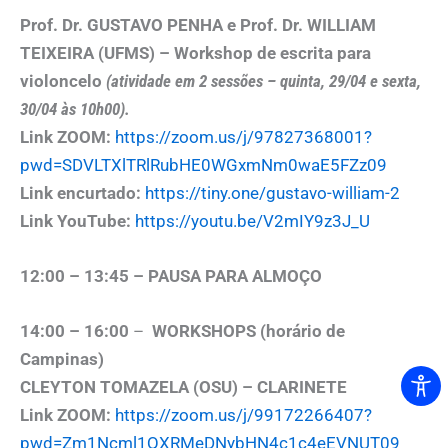
Prof. Dr. GUSTAVO PENHA e Prof. Dr. WILLIAM
TEIXEIRA (UFMS) – Workshop de escrita para
violoncelo
(atividade em 2 sessões – quinta, 29/04 e sexta,
30/04 às 10h00).
Link ZOOM:
https://zoom.us/j/97827368001?
pwd=SDVLTXlTRlRubHE0WGxmNm0waE5FZz09
Link encurtado:
https://tiny.one/gustavo-william-2
Link YouTube:
https://youtu.be/V2mIY9z3J_U
12:00 – 13:45 – PAUSA PARA ALMOÇO
14:00 – 16:00
–
WORKSHOPS (horário de
Campinas)
CLEYTON TOMAZELA (OSU) – CLARINETE
Link ZOOM:
https://zoom.us/j/99172266407?
pwd=Zm1Ncml1QXRMeDNybHN4c1c4eEVNUT09