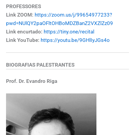
PROFESSORES
Link ZOOM:
https://zoom.us/j/99654977233?
pwd=NUlQY2paOFltOHBoMDZBanZ2VXZlZz09
Link encurtado:
https://tiny.one/recital
Link YouTube:
https://youtu.be/9GHlIyJGs4o
BIOGRAFIAS
PALESTRANTES
Prof. Dr. Evandro Riga