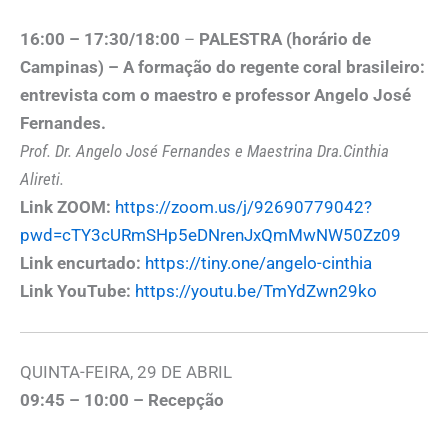
16:00 – 17:30/18:00
–
PALESTRA (horário de
Campinas) –
A formação do regente coral brasileiro:
entrevista com o maestro e professor Angelo José
Fernandes.
Prof. Dr. Angelo José Fernandes e Maestrina Dra.Cinthia
Alireti.
Link ZOOM:
https://zoom.us/j/92690779042?
pwd=cTY3cURmSHp5eDNrenJxQmMwNW50Zz09
Link encurtado:
https://tiny.one/angelo-cinthia
Link YouTube:
https://youtu.be/TmYdZwn29ko
QUINTA-FEIRA, 29 DE ABRIL
09:45 – 10:00 – Recepção