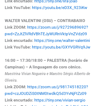
Link encurtado:
https://tiny.one/lira-joao
Link YouTube:
https://youtu.be/eD3X_923iKw
WALTER VALENTINI (OSU) – CONTRABAIXO
Link ZOOM:
https://zoom.us/j/92729689692?
pwd=ZzJtZlVRdVBhTEJyWURnVktpVnZVdz09
Link encurtado:
https://tiny.one/walter-valentini
Link YouTube:
https://youtu.be/GXYVGRVq9Jw
16:00 – 17:30/18:00 – PALESTRA (horário de
Campinas) – A linguagem do coro cênico.
Maestrina Vívian Nogueira e Maestro Sérgio Alberto de
Oliveira.
Link ZOOM:
https://zoom.us/j/98174518220?
pwd=czJOUDZiS0tNM0twdkQ5d3YvNjFtZz09
Link encurtado:
https://tiny.one/vivian-sergio