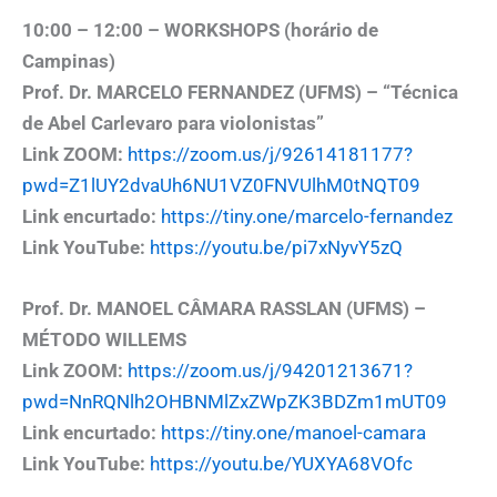
10:00 – 12:00 – WORKSHOPS (horário de
Campinas)
Prof. Dr. MARCELO FERNANDEZ (UFMS) – “Técnica
de Abel Carlevaro para violonistas”
Link ZOOM:
https://zoom.us/j/92614181177?
pwd=Z1lUY2dvaUh6NU1VZ0FNVUlhM0tNQT09
Link encurtado:
https://tiny.one/marcelo-fernandez
Link YouTube:
https://youtu.be/pi7xNyvY5zQ
Prof. Dr. MANOEL CÂMARA RASSLAN (UFMS) –
MÉTODO WILLEMS
Link ZOOM:
https://zoom.us/j/94201213671?
pwd=NnRQNlh2OHBNMlZxZWpZK3BDZm1mUT09
Link encurtado:
https://tiny.one/manoel-camara
Link YouTube:
https://youtu.be/YUXYA68VOfc