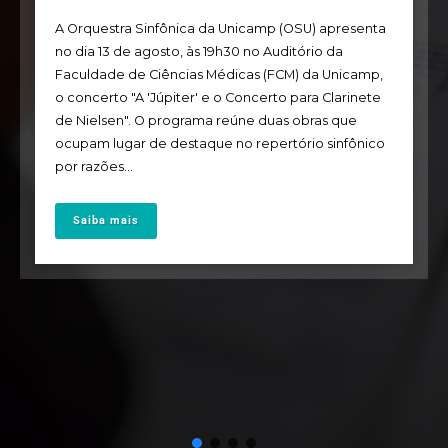
A Orquestra Sinfônica da Unicamp (OSU) apresenta
no dia 13 de agosto, às 19h30 no Auditório da
Faculdade de Ciências Médicas (FCM) da Unicamp,
o concerto "A 'Júpiter' e o Concerto para Clarinete
de Nielsen". O programa reúne duas obras que
ocupam lugar de destaque no repertório sinfônico
por razões...
Saiba mais