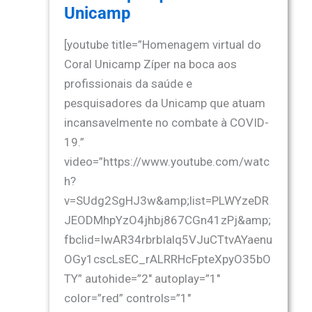
Unicamp
[youtube title=”Homenagem virtual do
Coral Unicamp Zíper na boca aos
profissionais da saúde e
pesquisadores da Unicamp que atuam
incansavelmente no combate à COVID-
19.”
video=”https://www.youtube.com/watc
h?
v=SUdg2SgHJ3w&amp;list=PLWYzeDR
JEODMhpYzO4jhbj867CGn41zPj&amp;
fbclid=IwAR34rbrbIalq5VJuCTtvAYaenu
OGy1cscLsEC_rALRRHcFpteXpyO35bO
TY” autohide=”2″ autoplay=”1″
color=”red” controls=”1″