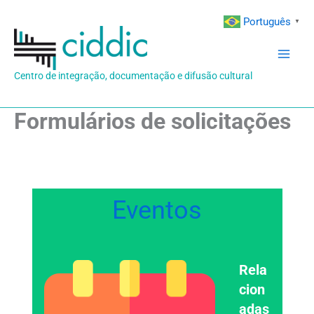
Ir
Português
▼
para
o
conteúdo
Centro de integração, documentação e difusão cultural
Formulários de solicitações
Eventos
Rela
cion
adas