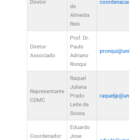
Diretor
coordenacao.cid
de
Almeida
Reis
Prof. Dr.
Diretor
Paulo
pronqui@unicam
Associado
Adriano
Ronqui
Raquel
Juliana
Representante
Prado
raqueljp@unicam
CDMC
Leite de
Sousa
Eduardo
Coordenador
Jose