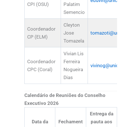
eduvln@unicamp
CPI (OSU)
Palatim
Semencio
Cleyton
Coordenador
Jose
tomazoti@unica
CP (ELM)
Tomazela
Vivian Lis
Coordenador
Ferreira
vivinog@unicamp
CPC (Coral)
Nogueira
Dias
Calendário de Reuniões do Conselho
Executivo 2026
Entrega da
Data da
Fechament
pauta aos