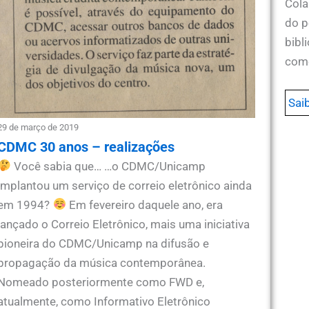
Cola
do p
bibl
com
Sai
29 de março de 2019
CDMC 30 anos – realizações
Você sabia que… …o CDMC/Unicamp
implantou um serviço de correio eletrônico ainda
em 1994?
Em fevereiro daquele ano, era
lançado o Correio Eletrônico, mais uma iniciativa
pioneira do CDMC/Unicamp na difusão e
propagação da música contemporânea.
Nomeado posteriormente como FWD e,
atualmente, como Informativo Eletrônico