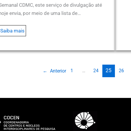
Semanal CDMC, este serviço de divulgação até
hoje envia, por meio de uma lista de…
Saiba mais
25
1
…
24
26
←
Anterior