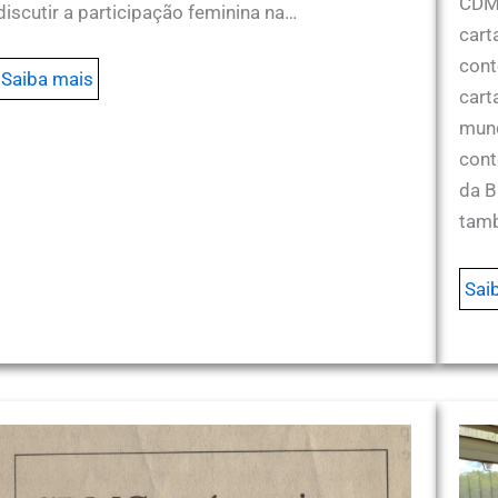
CDM
discutir a participação feminina na…
cart
con
Saiba mais
cart
mund
cont
da B
tam
Sai