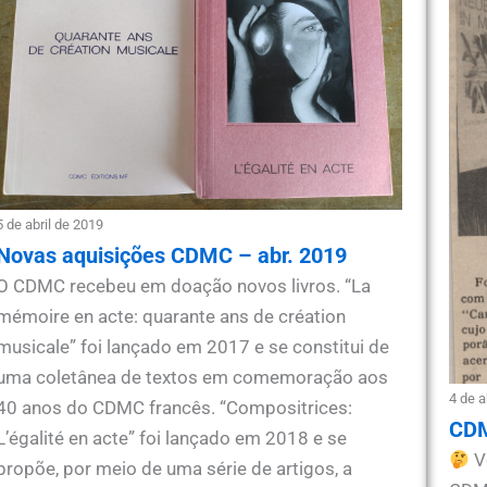
5 de abril de 2019
Novas aquisições CDMC – abr. 2019
O CDMC recebeu em doação novos livros. “La
mémoire en acte: quarante ans de création
musicale” foi lançado em 2017 e se constitui de
uma coletânea de textos em comemoração aos
4 de a
40 anos do CDMC francês. “Compositrices:
CDM
L’égalité en acte” foi lançado em 2018 e se
V
propõe, por meio de uma série de artigos, a