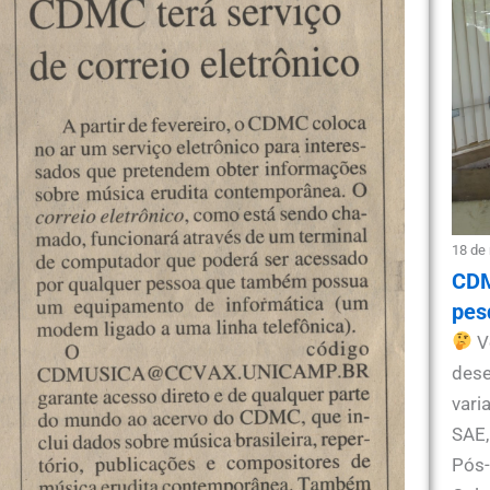
18 de
CDM
pes
V
dese
vari
SAE,
Pós-