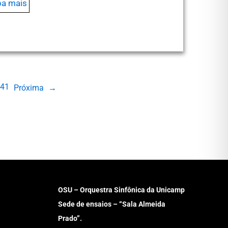
ba mais
41
Próxima
→
OSU – Orquestra Sinfônica da Unicamp
Sede de ensaios – “Sala Almeida
Prado”.