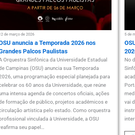
12 de março de 2026
5 de 
OSU anuncia a Temporada 2026 nos
OSU
Grandes Palcos Paulistas
202
A Orquestra Sinfônica da Universidade Estadual
No d
de Campinas (OSU) anuncia sua Temporada
Sinf
2026, uma programação especial planejada para
acad
celebrar os 60 anos da Universidade, que reúne
Port
uma intensa agenda de concertos oficiais, ações
medi
de formação de público, projetos acadêmicos e
vai 
circulação artística pelo estado. Como orquestra
inst
profissional vinculada à Universidade, a OSU
inte
reafirma seu papel…