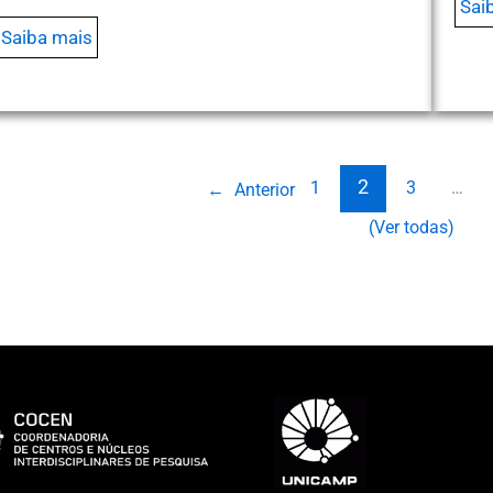
Sai
Saiba mais
2
1
3
…
←
Anterior
(Ver todas)