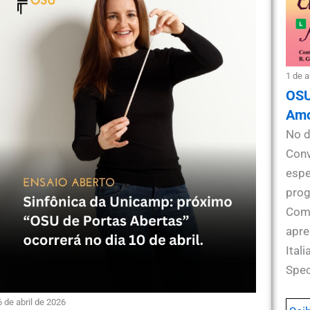
1 de a
OSU
Amo
No d
Conv
espe
prog
Comu
apre
Ital
Spec
6 de abril de 2026