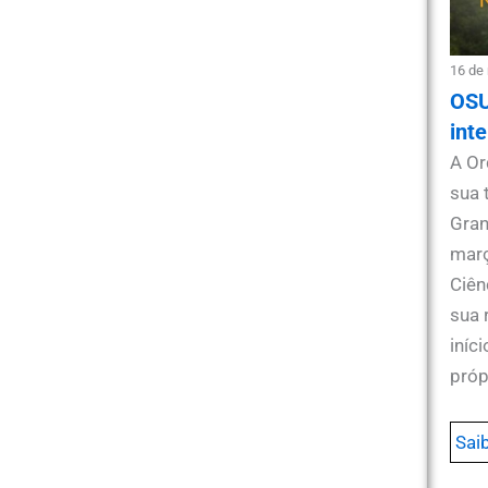
16 de
OSU
int
A Or
sua 
Gran
març
Ciên
sua 
iníc
pró
Sai