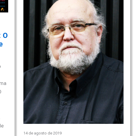
: O
e
o
uma
O
.
de
14 de agosto de 2019