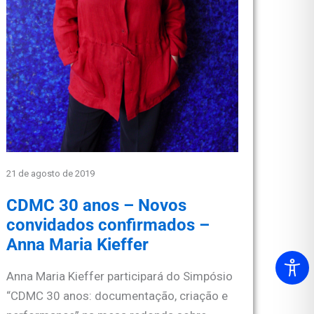
21 de agosto de 2019
CDMC 30 anos – Novos
convidados confirmados –
Anna Maria Kieffer
Anna Maria Kieffer participará do Simpósio
“CDMC 30 anos: documentação, criação e