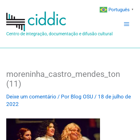
Ir
Português
▼
para
o
conteúdo
Centro de integração, documentação e difusão cultural
moreninha_castro_mendes_ton
(11)
Deixe um comentário
/ Por
Blog OSU
/
18 de julho de
2022