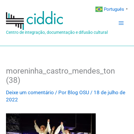
Ir
Português
▼
para
o
conteúdo
Centro de integração, documentação e difusão cultural
moreninha_castro_mendes_ton
(38)
Deixe um comentário
/ Por
Blog OSU
/
18 de julho de
2022