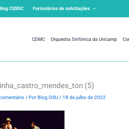
Blog CIDDIC
Formulários de solicitações
CDMC
Orquestra Sinfônica da Unicamp
Co
inha_castro_mendes_ton (5)
comentário
/ Por
Blog OSU
/
18 de julho de 2022